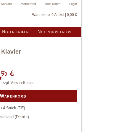
Kontakt
Merkzettel
Mein Konto
Login
Warenkorb:
0 Artikel | 0,00 €
Noten kaufen
Noten kostenlos
 Klavier
,
50 €
, zzgl.
Versandkosten
n Warenkorb
zu 4 Stück
(DE)
utschland
(
Details
)