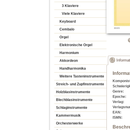
3 Klaviere
Viele Klaviere
Keyboard
Cembalo
Orgel
Elektronische Orgel
Harmonium
Informa
Akkordeon
Handharmonika
Informa
Weitere Tasteninstrumente
Komponist
Streich- und Zupfinstrumente
Schwierigk
Genre:
Holzblasinstrumente
Epoche:
Blechblasinstrumente
Verlag:
Verlagsn
Schlaginstrumente
EAN:
Kammermusik
ISMN:
Orchesterwerke
Beschr