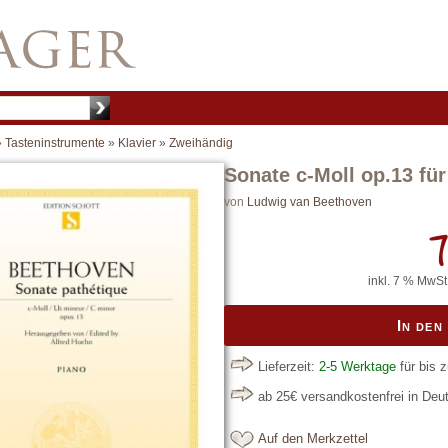
»
Tasteninstrumente
»
Klavier
»
Zweihändig
Sonate c-Moll op.13 für
von
Ludwig van Beethoven
7
inkl. 7 % MwSt.
In de
Lieferzeit:
2-5 Werktage
für bis 
ab 25€ versandkostenfrei in De
Auf den Merkzettel