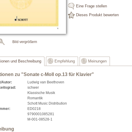
Eine Frage stellen
Dieses Produkt bewerten
Bild vergrößern
tionen und Beschreibung
Empfehlung
Meinungen
tionen zu "Sonate c-Moll op.13 für Klavier"
/Autor:
Ludwig van Beethoven
eitsgrad:
schwer
Klassische Musik
Romantik
Schott Music Distribution
ummer:
ED0218
9790001085281
M-001-08528-1
eibung