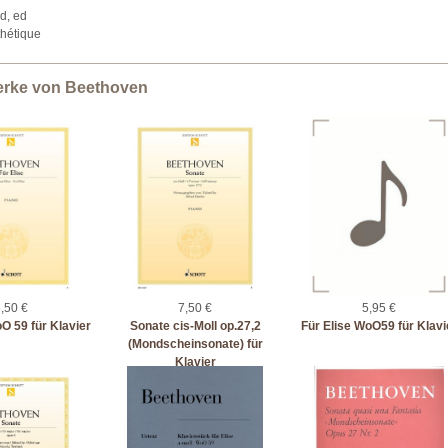
d, ed
hétique
erke von Beethoven
,50 €
7,50 €
5,95 €
O 59 für Klavier
Sonate cis-Moll op.27,2
Für Elise WoO59 für Klavi
(Mondscheinsonate) für
Klavier