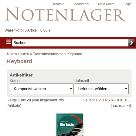
Kontakt
Merkzettel
Mein Konto
Login
Warenkorb:
0 Artikel | 0,00 €
Noten kaufen
»
Tasteninstrumente
»
Keyboard
Keyboard
Artikelfilter
Komponist
Lieferzeit
Zeige
1
bis
20
(von insgesamt
799
Seiten:
1
2
3
4
5
6
7
8
9
10
...
Artikeln)
[nächste >>]