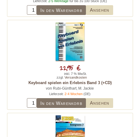
Lieferzeit:
2-5 Werktage
für bis zu 100 Stück (DE)
Ansehen
In den Warenkorb
22,95 €
inkl. 7 % MwSt.
zzgl.
Versandkosten
Keyboard spielen ein Erlebnis Band 3 (+CD)
von Rubi-Günthart, M. Jackie
Lieferzeit:
2-4 Wochen
(DE)
Ansehen
In den Warenkorb