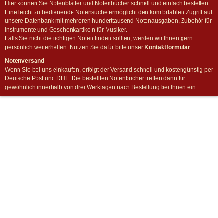
Hier können Sie Notenblätter und Notenbücher schnell und einfach bestellen.
Eine leicht zu bedienende Notensuche ermöglicht den komfortablen Zugriff auf
unsere Datenbank mit mehreren hunderttausend Notenausgaben, Zubehör für
Instrumente und Geschenkartikeln für Musiker.
Falls Sie nicht die richtigen Noten finden sollten, werden wir Ihnen gern
persönlich weiterhelfen. Nutzen Sie dafür bitte unser
Kontaktformular
.
Notenversand
Wenn Sie bei uns einkaufen, erfolgt der Versand schnell und kostengünstig per
Deutsche Post und DHL. Die bestellten Notenbücher treffen dann für
gewöhnlich innerhalb von drei Werktagen nach Bestellung bei Ihnen ein.