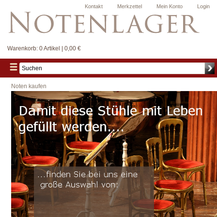
Kontakt
Merkzettel
Mein Konto
Login
Warenkorb:
0 Artikel | 0,00 €
Noten kaufen