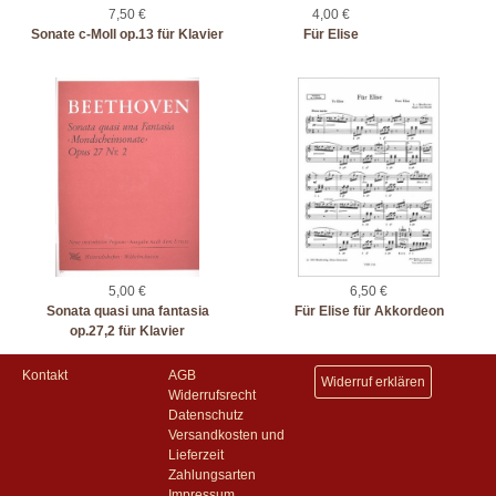
7,50 €
4,00 €
Sonate c-Moll op.13 für Klavier
Für Elise
5,00 €
6,50 €
Sonata quasi una fantasia
Für Elise für Akkordeon
op.27,2 für Klavier
Kontakt
AGB
Widerruf erklären
Widerrufsrecht
Datenschutz
Versandkosten und
Lieferzeit
Zahlungsarten
Impressum