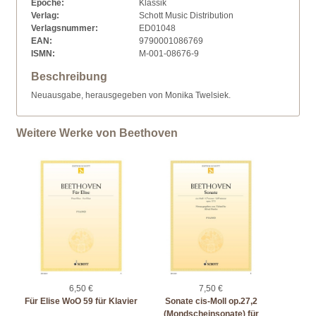
Epoche:
Klassik
Verlag:
Schott Music Distribution
Verlagsnummer:
ED01048
EAN:
9790001086769
ISMN:
M-001-08676-9
Beschreibung
Neuausgabe, herausgegeben von Monika Twelsiek.
Weitere Werke von Beethoven
6,50 €
7,50 €
Für Elise WoO 59 für Klavier
Sonate cis-Moll op.27,2
(Mondscheinsonate) für