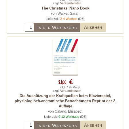
zzgl.
Versandkosten
The Christmas Piano Book
von Walker, Sarah
Lieferzeit:
2-4 Wochen
(DE)
Ansehen
In den Warenkorb
21,00 €
inkl. 7 % MwSt.
zzgl.
Versandkosten
Die Ausnützung der Kraftquellen beim Klavierspiel,
physiologisch-anatomische Betrachtungen Reprint der 2.
Auflage
von Caland, Elisabeth
Lieferzeit:
9-12 Werktage
(DE)
Ansehen
In den Warenkorb