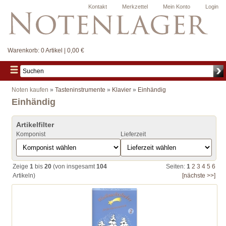
Kontakt
Merkzettel
Mein Konto
Login
Warenkorb:
0 Artikel | 0,00 €
Noten kaufen
»
Tasteninstrumente
»
Klavier
»
Einhändig
Einhändig
Artikelfilter
Komponist
Lieferzeit
Zeige
1
bis
20
(von insgesamt
104
Seiten:
1
2
3
4
5
6
Artikeln)
[nächste >>]