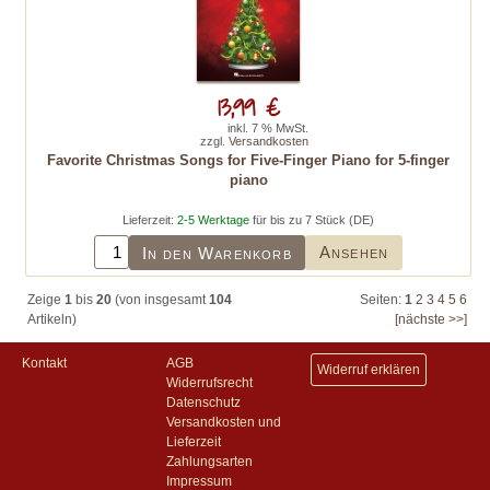
13,99 €
inkl. 7 % MwSt.
zzgl.
Versandkosten
Favorite Christmas Songs for Five-Finger Piano for 5-finger
piano
Lieferzeit:
2-5 Werktage
für bis zu 7 Stück (DE)
Ansehen
In den Warenkorb
Zeige
1
bis
20
(von insgesamt
104
Seiten:
1
2
3
4
5
6
Artikeln)
[nächste >>]
Kontakt
AGB
Widerruf erklären
Widerrufsrecht
Datenschutz
Versandkosten und
Lieferzeit
Zahlungsarten
Impressum