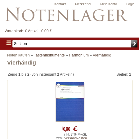
Kontakt
Merkzettel
Mein Konto
Login
Warenkorb:
0 Artikel | 0,00 €
Noten kaufen
»
Tasteninstrumente
»
Harmonium
»
Vierhändig
Vierhändig
Zeige
1
bis
2
(von insgesamt
2
Artikeln)
Seiten:
1
10,00 €
inkl. 7 % MwSt.
zzgl.
Versandkosten