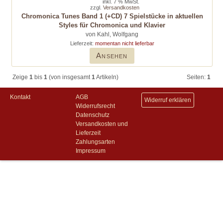
inkl. 7 % MwSt.
zzgl.
Versandkosten
Chromonica Tunes Band 1 (+CD) 7 Spielstücke in aktuellen
Styles für Chromonica und Klavier
von Kahl, Wolfgang
Lieferzeit:
momentan nicht lieferbar
Ansehen
Zeige
1
bis
1
(von insgesamt
1
Artikeln)
Seiten:
1
Kontakt
AGB
Widerruf erklären
Widerrufsrecht
Datenschutz
Versandkosten und
Lieferzeit
Zahlungsarten
Impressum