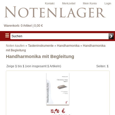
Kontakt
Merkzettel
Mein Konto
Login
Warenkorb:
0 Artikel | 0,00 €
Noten kaufen
»
Tasteninstrumente
»
Handharmonika
»
Handharmonika
mit Begleitung
Handharmonika mit Begleitung
Zeige
1
bis
1
(von insgesamt
1
Artikeln)
Seiten:
1
12,90 €