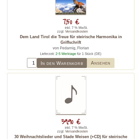
7,50 €
inkl. 7 % MwSt.
zzgl.
Versandkosten
Dem Land Tirol die Treue für steirische Harmonika in
Griffschrift
von Pedarnig, Florian
Lieferzeit:
2-5 Werktage
für 1 Stück (DE)
Ansehen
In den Warenkorb
39,90 €
inkl. 7 % MwSt.
zzgl.
Versandkosten
30 Weihnachtslieder und Stade Weisen (+CD) für steirische