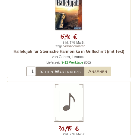
15,90 €
inkl. 7 % MwSt.
zzgl.
Versandkosten
Hallelujah für Steirische Harmonika in Griffschrift (mit Text)
von Cohen, Leonard
Lieferzeit:
9-12 Werktage
(DE)
Ansehen
In den Warenkorb
32,95 €
inkl. 7 % MwSt.