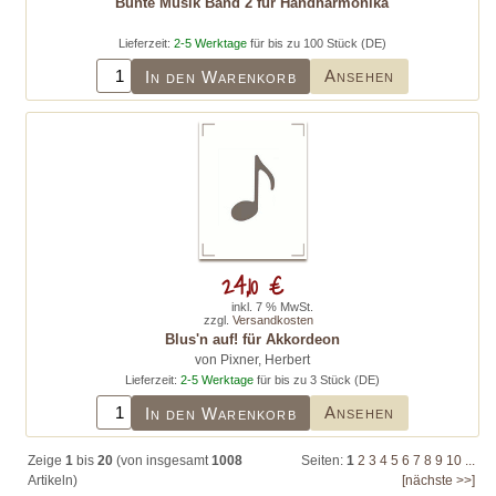
Bunte Musik Band 2 für Handharmonika
Lieferzeit:
2-5 Werktage
für bis zu 100 Stück (DE)
Ansehen
In den Warenkorb
24,10 €
inkl. 7 % MwSt.
zzgl.
Versandkosten
Blus'n auf! für Akkordeon
von Pixner, Herbert
Lieferzeit:
2-5 Werktage
für bis zu 3 Stück (DE)
Ansehen
In den Warenkorb
Zeige
1
bis
20
(von insgesamt
1008
Seiten:
1
2
3
4
5
6
7
8
9
10
...
Artikeln)
[nächste >>]