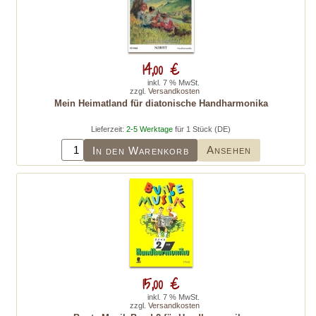
14,00 €
inkl. 7 % MwSt.
zzgl.
Versandkosten
Mein Heimatland für diatonische Handharmonika
Lieferzeit:
2-5 Werktage
für 1 Stück (DE)
Ansehen
In den Warenkorb
15,00 €
inkl. 7 % MwSt.
zzgl.
Versandkosten