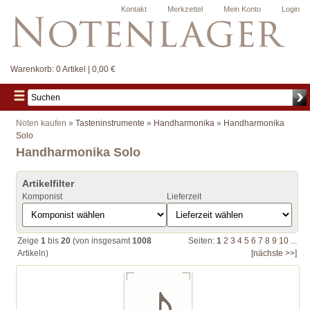
Kontakt
Merkzettel
Mein Konto
Login
Warenkorb:
0 Artikel | 0,00 €
Noten kaufen
»
Tasteninstrumente
»
Handharmonika
»
Handharmonika
Solo
Handharmonika Solo
Artikelfilter
Komponist
Lieferzeit
Zeige
1
bis
20
(von insgesamt
1008
Seiten:
1
2
3
4
5
6
7
8
9
10
...
Artikeln)
[nächste >>]