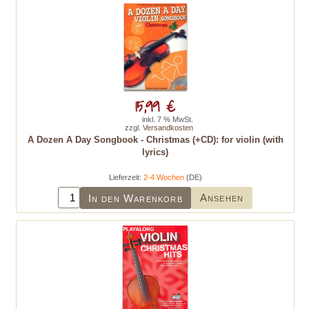
15,99 €
inkl. 7 % MwSt.
zzgl.
Versandkosten
A Dozen A Day Songbook - Christmas (+CD): for violin (with
lyrics)
Lieferzeit:
2-4 Wochen
(DE)
Ansehen
In den Warenkorb