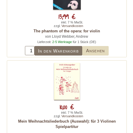
13,99 €
inkl. 7 % MwSt.
zzgl.
Versandkosten
The phantom of the opera: for violin
von Lloyd Webber, Andrew
Lieferzeit:
2-5 Werktage
für 1 Stück (DE)
Ansehen
In den Warenkorb
10,00 €
inkl. 7 % MwSt.
zzgl.
Versandkosten
Mein Weihnachtsliederbuch (Auswahl): für 3 Violinen
Spielpartitur