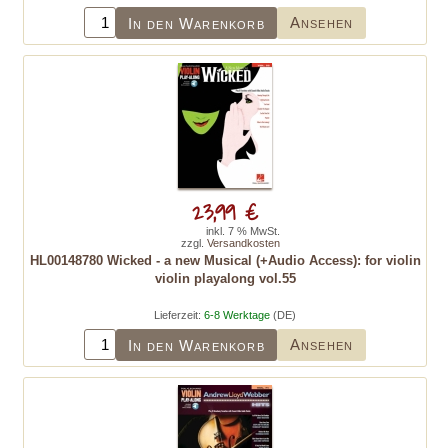
Ansehen
In den Warenkorb
23,99 €
inkl. 7 % MwSt.
zzgl.
Versandkosten
HL00148780 Wicked - a new Musical (+Audio Access): for violin
violin playalong vol.55
Lieferzeit:
6-8 Werktage
(DE)
Ansehen
In den Warenkorb