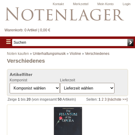
Kontakt
Merkzettel
Mein Konto
Login
Warenkorb:
0 Artikel | 0,00 €
Noten kaufen
»
Unterhaltungsmusik
»
Violine
»
Verschiedenes
Verschiedenes
Artikelfilter
Komponist
Lieferzeit
Zeige
1
bis
20
(von insgesamt
50
Artikeln)
Seiten:
1
2
3
[nächste >>]