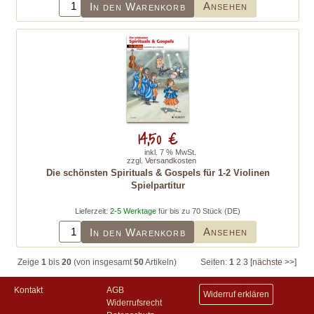
Ansehen
In den Warenkorb
14,50 €
inkl. 7 % MwSt.
zzgl.
Versandkosten
Die schönsten Spirituals & Gospels für 1-2 Violinen
Spielpartitur
Lieferzeit:
2-5 Werktage
für bis zu 70 Stück (DE)
Ansehen
In den Warenkorb
Zeige
1
bis
20
(von insgesamt
50
Artikeln)
Seiten:
1
2
3
[nächste >>]
Kontakt
AGB
Widerruf erklären
Widerrufsrecht