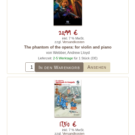
20,99 €
inkl. 7 % MwSt.
zzgl.
Versandkosten
The phantom of the opera: for violin and piano
von Webber, Andrew Lloyd
Lieferzeit:
2-5 Werktage
für 1 Stück (DE)
Ansehen
In den Warenkorb
17,50 €
inkl. 7 % MwSt.
zzgl.
Versandkosten