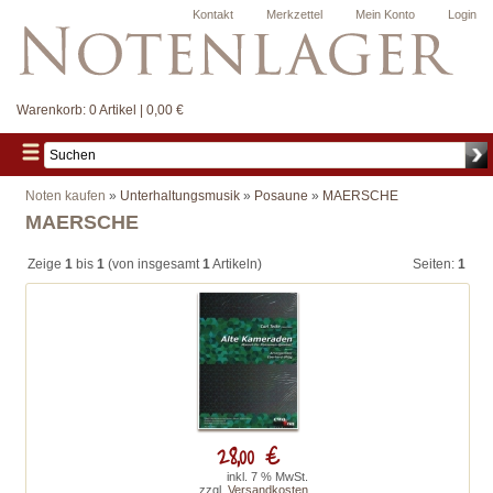
Kontakt
Merkzettel
Mein Konto
Login
Warenkorb:
0 Artikel | 0,00 €
Noten kaufen
»
Unterhaltungsmusik
»
Posaune
»
MAERSCHE
MAERSCHE
Zeige
1
bis
1
(von insgesamt
1
Artikeln)
Seiten:
1
28,00 €
inkl. 7 % MwSt.
zzgl.
Versandkosten