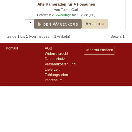
Alte Kameraden für 4 Posaunen
von Teike, Carl
Lieferzeit:
2-5 Werktage
für 1 Stück (DE)
Ansehen
In den Warenkorb
Zeige
1
bis
1
(von insgesamt
1
Artikeln)
Seiten:
1
Kontakt
AGB
Widerruf erklären
Widerrufsrecht
Datenschutz
Versandkosten und
Lieferzeit
Zahlungsarten
Impressum