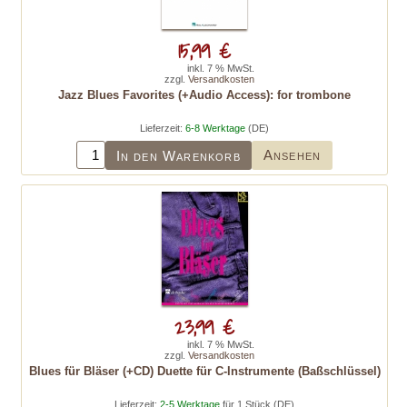
15,99 €
inkl. 7 % MwSt.
zzgl.
Versandkosten
Jazz Blues Favorites (+Audio Access): for trombone
Lieferzeit:
6-8 Werktage
(DE)
Ansehen
In den Warenkorb
23,99 €
inkl. 7 % MwSt.
zzgl.
Versandkosten
Blues für Bläser (+CD) Duette für C-Instrumente (Baßschlüssel)
Lieferzeit:
2-5 Werktage
für 1 Stück (DE)