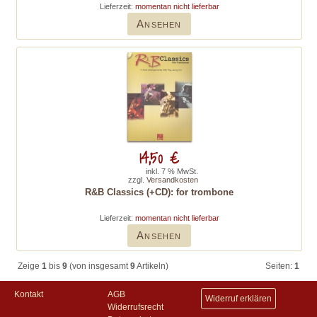
Lieferzeit:
momentan nicht lieferbar
Ansehen
14,50 €
inkl. 7 % MwSt.
zzgl.
Versandkosten
R&B Classics (+CD): for trombone
Lieferzeit:
momentan nicht lieferbar
Ansehen
Zeige
1
bis
9
(von insgesamt
9
Artikeln)
Seiten:
1
Kontakt
AGB
Widerruf erklären
Widerrufsrecht