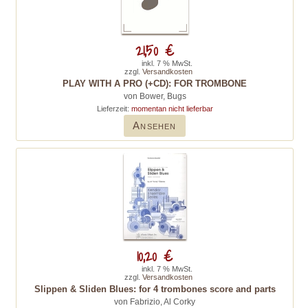
21,50 €
inkl. 7 % MwSt.
zzgl.
Versandkosten
PLAY WITH A PRO (+CD): FOR TROMBONE
von Bower, Bugs
Lieferzeit:
momentan nicht lieferbar
Ansehen
10,20 €
inkl. 7 % MwSt.
zzgl.
Versandkosten
Slippen & Sliden Blues: for 4 trombones score and parts
von Fabrizio, Al Corky