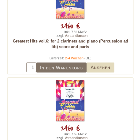
24,60 €
inkl. 7 % MwSt.
zzgl.
Versandkosten
Greatest Hits vol.6: for 2 clarinets and piano (Percussion ad
lib) score and parts
Lieferzeit:
2-4 Wochen
(DE)
Ansehen
In den Warenkorb
24,60 €
inkl. 7 % MwSt.
zzgl.
Versandkosten