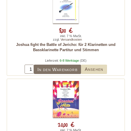
8,00 €
inkl. 7 % MwSt.
zzgl.
Versandkosten
Joshua fight the Battle of Jericho: für 2 Klarinetten und
Bassklarinette Partitur und Stimmen
Lieferzeit:
6-8 Werktage
(DE)
Ansehen
In den Warenkorb
20,00 €
inkl. 7 % MwSt.