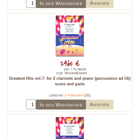
Ansehen
In den Warenkorb
24,60 €
inkl. 7 % MwSt.
zzgl.
Versandkosten
Greatest Hits vol.7: for 2 clarinets and piano (percussion ad lib)
score and parts
Lieferzeit:
2-4 Wochen
(DE)
Ansehen
In den Warenkorb