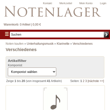
Kontakt
Merkzettel
Mein Konto
Login
Warenkorb:
0 Artikel | 0,00 €
Noten kaufen
»
Unterhaltungsmusik
»
Klarinette
»
Verschiedenes
Verschiedenes
Artikelfilter
Komponist
Zeige
1
bis
20
(von insgesamt
41
Artikeln)
Seiten:
1
2
3
[nächste >>]