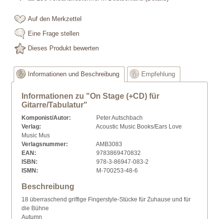
Auf den Merkzettel
Eine Frage stellen
Dieses Produkt bewerten
Informationen und Beschreibung
Empfehlung
Informationen zu "On Stage (+CD) für
Gitarre/Tabulatur"
Komponist/Autor:
Peter Autschbach
Verlag:
Acoustic Music Books/Ears Love
Music Mus
Verlagsnummer:
AMB3083
EAN:
9783869470832
ISBN:
978-3-86947-083-2
ISMN:
M-700253-48-6
Beschreibung
18 überraschend griffige Fingerstyle-Stücke für Zuhause und für
die Bühne
Autumn