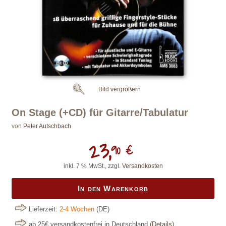
Bild vergrößern
On Stage (+CD) für Gitarre/Tabulatur
von
Peter Autschbach
23,
90 €
inkl. 7 % MwSt., zzgl.
Versandkosten
In den Warenkorb
Lieferzeit:
2-4 Wochen
(DE)
ab 25€ versandkostenfrei in Deutschland
(
Details
)