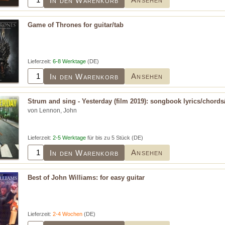
In den Warenkorb
Game of Thrones for guitar/tab
Lieferzeit:
6-8 Werktage
(DE)
Ansehen
In den Warenkorb
Strum and sing - Yesterday (film 2019): songbook lyrics/chords
von Lennon, John
Lieferzeit:
2-5 Werktage
für bis zu 5 Stück (DE)
Ansehen
In den Warenkorb
Best of John Williams: for easy guitar
Lieferzeit:
2-4 Wochen
(DE)