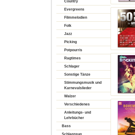
Country
Evergreens
Filmmelodien
Folk
Jazz
Picking
Potpourris
Ragtimes
Schlager
Sonstige Tänze
Stimmungsmusik und
Karnevalslieder
Walzer
Verschiedenes
Anleitungs- und
Lehrbücher
Bass
Schlagzeug