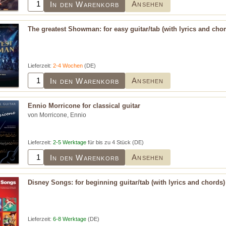
Ansehen
In den Warenkorb
The greatest Showman: for easy guitar/tab (with lyrics and cho
Lieferzeit:
2-4 Wochen
(DE)
Ansehen
In den Warenkorb
Ennio Morricone for classical guitar
von Morricone, Ennio
Lieferzeit:
2-5 Werktage
für bis zu 4 Stück (DE)
Ansehen
In den Warenkorb
Disney Songs: for beginning guitar/tab (with lyrics and chords)
Lieferzeit:
6-8 Werktage
(DE)