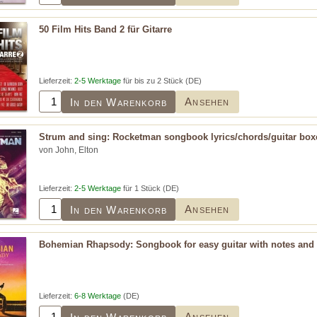
50 Film Hits Band 2 für Gitarre
Lieferzeit:
2-5 Werktage
für bis zu 2 Stück (DE)
Ansehen
In den Warenkorb
Strum and sing: Rocketman songbook lyrics/chords/guitar box
von John, Elton
Lieferzeit:
2-5 Werktage
für 1 Stück (DE)
Ansehen
In den Warenkorb
Bohemian Rhapsody: Songbook for easy guitar with notes and 
Lieferzeit:
6-8 Werktage
(DE)
Ansehen