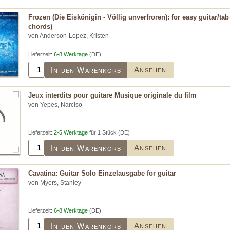
Frozen (Die Eiskönigin - Völlig unverfroren): for easy guitar/tab
chords)
von Anderson-Lopez, Kristen
Lieferzeit:
6-8 Werktage
(DE)
Ansehen
In den Warenkorb
Jeux interdits pour guitare Musique originale du film
von Yepes, Narciso
Lieferzeit:
2-5 Werktage
für 1 Stück (DE)
Ansehen
In den Warenkorb
Cavatina: Guitar Solo Einzelausgabe for guitar
von Myers, Stanley
Lieferzeit:
6-8 Werktage
(DE)
Ansehen
In den Warenkorb