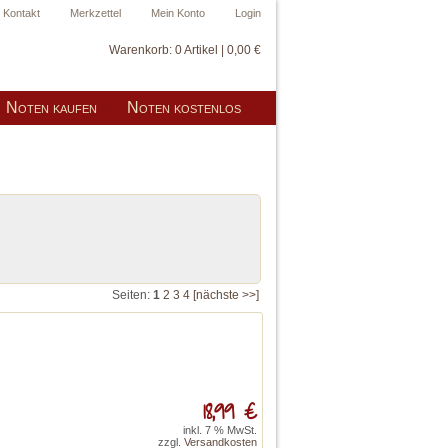
Kontakt
Merkzettel
Mein Konto
Login
Warenkorb:
0 Artikel | 0,00 €
Noten kaufen
Noten kostenlos
Seiten:
1
2
3
4
[nächste >>]
18,99 €
inkl. 7 % MwSt.
zzgl.
Versandkosten