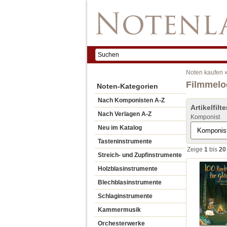
Noten kaufen
Filmmelo
Noten-Kategorien
Nach Komponisten A-Z
Artikelfilte
Nach Verlagen A-Z
Komponist
Neu im Katalog
Tasteninstrumente
Zeige
1
bis
20
Streich- und Zupfinstrumente
Holzblasinstrumente
Blechblasinstrumente
Schlaginstrumente
Kammermusik
Orchesterwerke