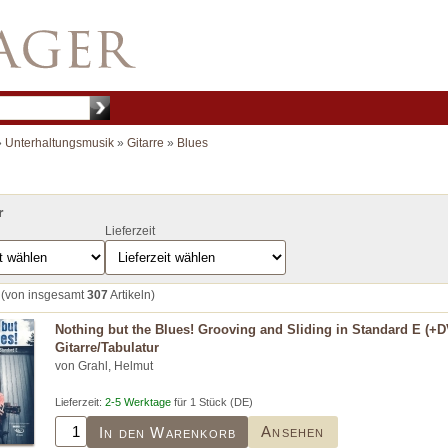
»
Unterhaltungsmusik
»
Gitarre
»
Blues
r
Lieferzeit
(von insgesamt
307
Artikeln)
Nothing but the Blues! Grooving and Sliding in Standard E (+D
Gitarre/Tabulatur
von Grahl, Helmut
Lieferzeit:
2-5 Werktage
für 1 Stück (DE)
Ansehen
In den Warenkorb