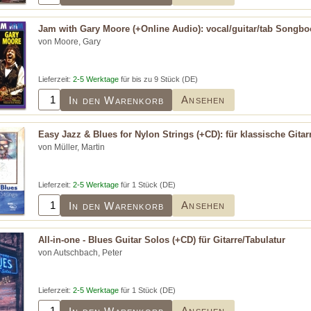
Jam with Gary Moore (+Online Audio): vocal/guitar/tab Songbo
von Moore, Gary
Lieferzeit:
2-5 Werktage
für bis zu 9 Stück (DE)
Ansehen
In den Warenkorb
Easy Jazz & Blues for Nylon Strings (+CD): für klassische Gitar
von Müller, Martin
Lieferzeit:
2-5 Werktage
für 1 Stück (DE)
Ansehen
In den Warenkorb
All-in-one - Blues Guitar Solos (+CD) für Gitarre/Tabulatur
von Autschbach, Peter
Lieferzeit:
2-5 Werktage
für 1 Stück (DE)
Ansehen