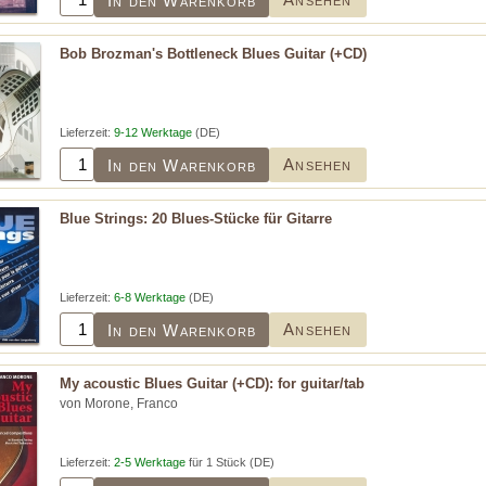
In den Warenkorb
Bob Brozman's Bottleneck Blues Guitar (+CD)
Lieferzeit:
9-12 Werktage
(DE)
Ansehen
In den Warenkorb
Blue Strings: 20 Blues-Stücke für Gitarre
Lieferzeit:
6-8 Werktage
(DE)
Ansehen
In den Warenkorb
My acoustic Blues Guitar (+CD): for guitar/tab
von Morone, Franco
Lieferzeit:
2-5 Werktage
für 1 Stück (DE)