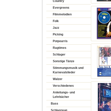
Country
Evergreens
Filmmelodien
Folk
Jazz
Picking
Potpourris
Ragtimes
Schlager
Sonstige Tänze
Stimmungsmusik und
Karnevalslieder
Walzer
Verschiedenes
Anleitungs- und
Lehrbücher
Bass
Schlagzeug