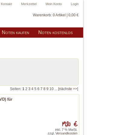
Kontakt
Merkzettel
Mein Konto
Login
Warenkorb:
0 Artikel | 0,00 €
Noten kaufen
Noten kostenlos
Seiten:
1
2
3
4
5
6
7
8
9
10
...
[nächste >>]
VD) für
19,80 €
inkl. 7 % MwSt.
zzgl.
Versandkosten