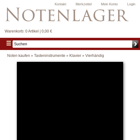
Kontakt
Merkzettel
Mein Konto
Login
Warenkorb:
0 Artikel | 0,00 €
Noten kaufen
»
Tasteninstrumente
»
Klavier
»
Vierhändig