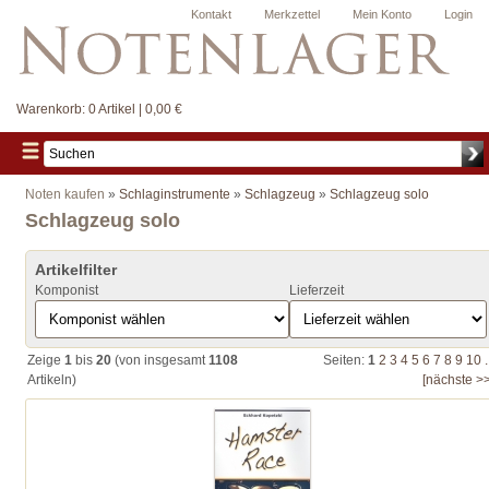
Kontakt
Merkzettel
Mein Konto
Login
Warenkorb:
0 Artikel | 0,00 €
Noten kaufen
»
Schlaginstrumente
»
Schlagzeug
»
Schlagzeug solo
Schlagzeug solo
Artikelfilter
Komponist
Lieferzeit
Zeige
1
bis
20
(von insgesamt
1108
Seiten:
1
2
3
4
5
6
7
8
9
10
.
Artikeln)
[nächste >>