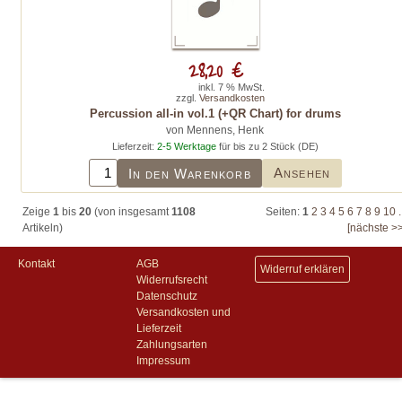
28,20 €
inkl. 7 % MwSt.
zzgl.
Versandkosten
Percussion all-in vol.1 (+QR Chart) for drums
von Mennens, Henk
Lieferzeit:
2-5 Werktage
für bis zu 2 Stück (DE)
Ansehen
In den Warenkorb
Zeige
1
bis
20
(von insgesamt
1108
Seiten:
1
2
3
4
5
6
7
8
9
10
.
Artikeln)
[nächste >>
Kontakt
AGB
Widerruf erklären
Widerrufsrecht
Datenschutz
Versandkosten und
Lieferzeit
Zahlungsarten
Impressum