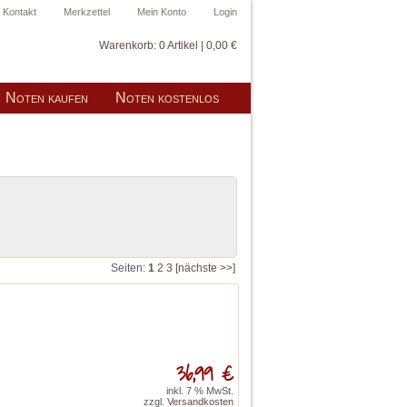
Kontakt
Merkzettel
Mein Konto
Login
Warenkorb:
0 Artikel | 0,00 €
Noten kaufen
Noten kostenlos
Seiten:
1
2
3
[nächste >>]
36,99 €
inkl. 7 % MwSt.
zzgl.
Versandkosten