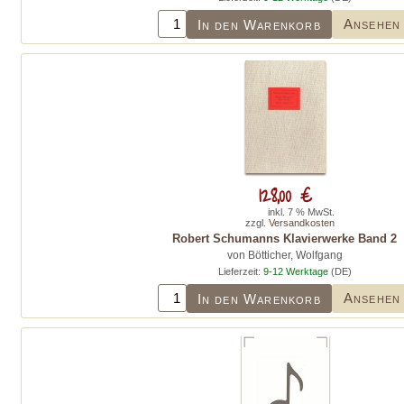
Ansehen
In den Warenkorb
128,00 €
inkl. 7 % MwSt.
zzgl.
Versandkosten
Robert Schumanns Klavierwerke Band 2
von Bötticher, Wolfgang
Lieferzeit:
9-12 Werktage
(DE)
Ansehen
In den Warenkorb