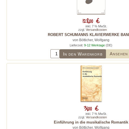
128,00 €
inkl. 7 % MwSt.
zzgl.
Versandkosten
ROBERT SCHUMANNS KLAVIERWERKE BAN
von Bötticher, Wolfgang
Lieferzeit:
9-12 Werktage
(DE)
Ansehen
In den Warenkorb
31,00 €
inkl. 7 % MwSt.
zzgl.
Versandkosten
Einführung in die musikalische Romantik
von Bötticher, Wolfgang