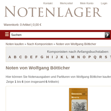
Kontakt
Merkzettel
Mein Konto
Login
Warenkorb:
0 Artikel | 0,00 €
Noten kaufen
»
Nach Komponisten
»
Noten von Wolfgang Bötticher
Komponisten nach Anfangsbuchstaben:
A
B
C
D
E
F
G
H
I
J
K
L
M
N
O
P
Q
R
S
Noten von Wolfgang Bötticher
Hier können Sie Notenausgaben und Partituren von Wolfgang Bötticher kaufe
Zeige
1
bis
6
(von insgesamt
6
Artikeln)