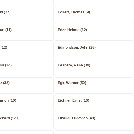
ld (27)
Eckert, Thomas (9)
rl (11)
Eder, Helmut (62)
 (12)
Edmondson, John (25)
ss (14)
Eespere, René (39)
z (32)
Egk, Werner (52)
rich (10)
Eichner, Ernst (16)
ichard (123)
Einaudi, Ludovico (48)