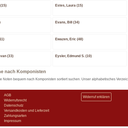
 (15)
Estes, Laura (15)
)
Evans, Bill (34)
11)
Ewazen, Eric (48)
van (33)
Eysler, Edmund S. (10)
e nach Komponisten
ie Noten bequem nach Komponisten sortiert suchen. Unser alphabetisches Verzeic
AGB
Widerruf erklären
Widerrufsrecht
Datenschutz
Versandkosten und Lieferzeit
Zahlungsarten
Impressum