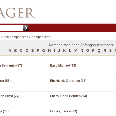
»
Nach Komponisten
»
Komponisten 'E'
Komponisten nach Anfangsbuchstaben:
A
B
C
D
E
F
G
H
I
J
K
L
M
N
O
P
Q
R
S
h Benjamin (57)
East, Michael (33)
st (55)
Eberhardt, Dorothee (15)
ann Ernst (74)
Ebers, Carl Friedrich (14)
y (30)
Eccles, Lance (69)