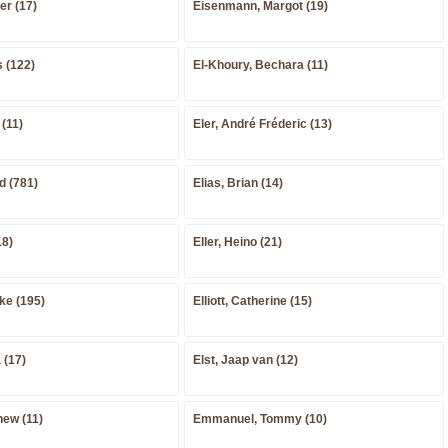
ter (17)
Eisenmann, Margot (19)
s (122)
El-Khoury, Bechara (11)
 (11)
Eler, André Fréderic (13)
d (781)
Elias, Brian (14)
18)
Eller, Heino (21)
uke (195)
Elliott, Catherine (15)
 (17)
Elst, Jaap van (12)
hew (11)
Emmanuel, Tommy (10)