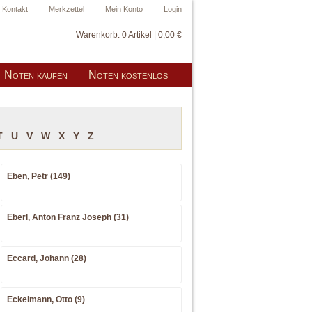
Kontakt
Merkzettel
Mein Konto
Login
Warenkorb:
0 Artikel | 0,00 €
Noten kaufen
Noten kostenlos
T
U
V
W
X
Y
Z
Eben, Petr (149)
Eberl, Anton Franz Joseph (31)
Eccard, Johann (28)
Eckelmann, Otto (9)