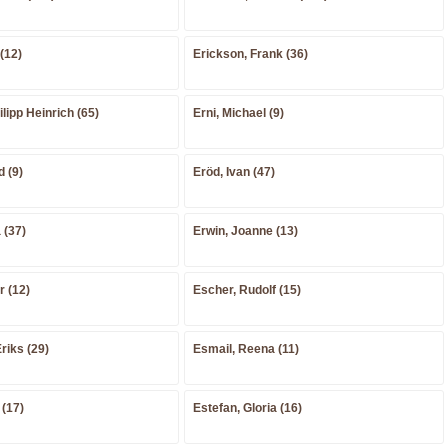
(12)
Erickson, Frank (36)
lipp Heinrich (65)
Erni, Michael (9)
d (9)
Eröd, Ivan (47)
 (37)
Erwin, Joanne (13)
r (12)
Escher, Rudolf (15)
riks (29)
Esmail, Reena (11)
 (17)
Estefan, Gloria (16)