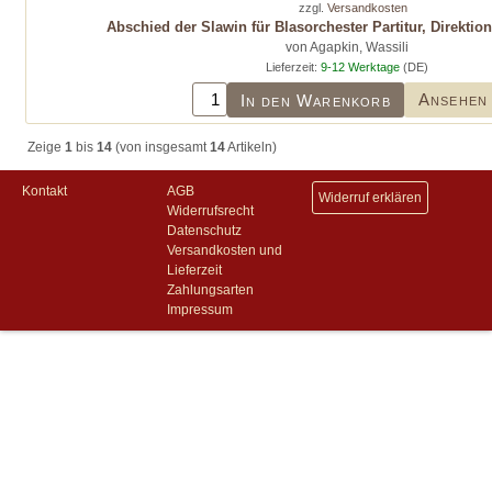
zzgl.
Versandkosten
Abschied der Slawin für Blasorchester Partitur, Direkti
von Agapkin, Wassili
Lieferzeit:
9-12 Werktage
(DE)
Ansehen
In den Warenkorb
Zeige
1
bis
14
(von insgesamt
14
Artikeln)
Kontakt
AGB
Widerruf erklären
Widerrufsrecht
Datenschutz
Versandkosten und
Lieferzeit
Zahlungsarten
Impressum