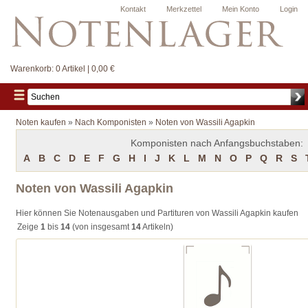
Kontakt
Merkzettel
Mein Konto
Login
Warenkorb:
0 Artikel | 0,00 €
Noten kaufen
»
Nach Komponisten
»
Noten von Wassili Agapkin
Komponisten nach Anfangsbuchstaben:
A
B
C
D
E
F
G
H
I
J
K
L
M
N
O
P
Q
R
S
Noten von Wassili Agapkin
Hier können Sie Notenausgaben und Partituren von Wassili Agapkin kaufen
Zeige
1
bis
14
(von insgesamt
14
Artikeln)