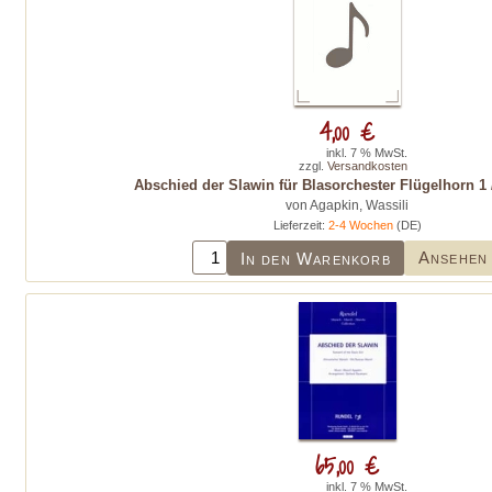
4,00 €
inkl. 7 % MwSt.
zzgl.
Versandkosten
Abschied der Slawin für Blasorchester Flügelhorn 1 /
von Agapkin, Wassili
Lieferzeit:
2-4 Wochen
(DE)
Ansehen
In den Warenkorb
65,00 €
inkl. 7 % MwSt.