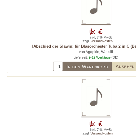
1,60 €
inkl. 7 % MwSt.
zzgl.
Versandkosten
lAbschied der Slawin: für Blasorchester Tuba 2 in C (B
von Agapkin, Wassili
Lieferzeit:
9-12 Werktage
(DE)
Ansehen
In den Warenkorb
1,60 €
inkl. 7 % MwSt.
zzgl.
Versandkosten