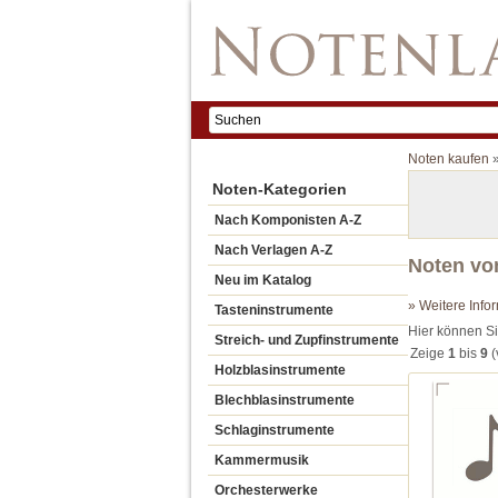
Noten kaufen
Noten-Kategorien
Nach Komponisten A-Z
Nach Verlagen A-Z
Noten vo
Neu im Katalog
» Weitere Info
Tasteninstrumente
Hier können S
Streich- und Zupfinstrumente
Zeige
1
bis
9
(
Holzblasinstrumente
Blechblasinstrumente
Schlaginstrumente
Kammermusik
Orchesterwerke