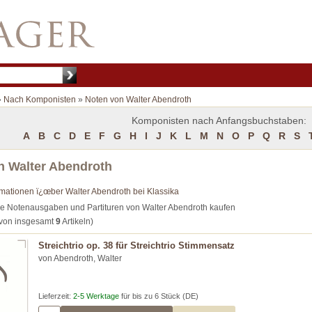
»
Nach Komponisten
»
Noten von Walter Abendroth
Komponisten nach Anfangsbuchstaben:
A
B
C
D
E
F
G
H
I
J
K
L
M
N
O
P
Q
R
S
n Walter Abendroth
rmationen ï¿œber Walter Abendroth bei Klassika
ie Notenausgaben und Partituren von Walter Abendroth kaufen
von insgesamt
9
Artikeln)
Streichtrio op. 38 für Streichtrio Stimmensatz
von Abendroth, Walter
Lieferzeit:
2-5 Werktage
für bis zu 6 Stück (DE)