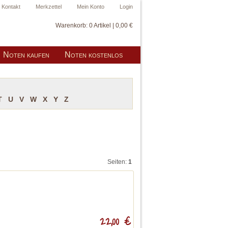
Kontakt
Merkzettel
Mein Konto
Login
Warenkorb:
0 Artikel | 0,00 €
Noten kaufen
Noten kostenlos
T
U
V
W
X
Y
Z
Seiten:
1
22,00 €