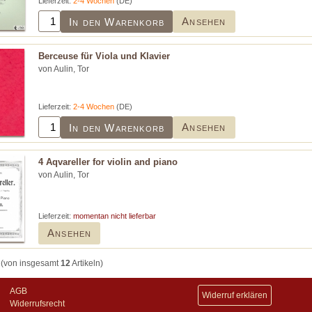
Lieferzeit:
2-4 Wochen
(DE)
Ansehen
In den Warenkorb
Berceuse für Viola und Klavier
von Aulin, Tor
Lieferzeit:
2-4 Wochen
(DE)
Ansehen
In den Warenkorb
4 Aqvareller for violin and piano
von Aulin, Tor
Lieferzeit:
momentan nicht lieferbar
Ansehen
(von insgesamt
12
Artikeln)
AGB
Widerruf erklären
Widerrufsrecht