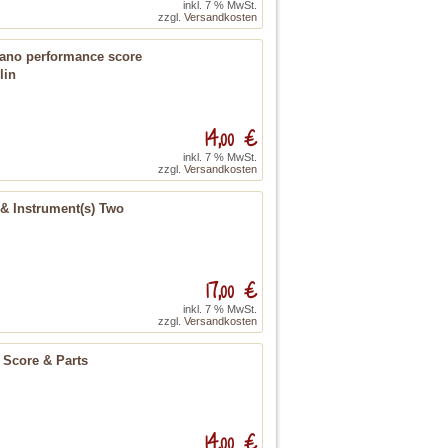
inkl. 7 % MwSt.
zzgl.
Versandkosten
Piano performance score
lin
14,00 €
inkl. 7 % MwSt.
zzgl.
Versandkosten
 & Instrument(s) Two
17,00 €
inkl. 7 % MwSt.
zzgl.
Versandkosten
 Score & Parts
14,00 €