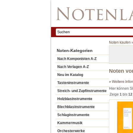
Noten kaufen
Noten-Kategorien
Nach Komponisten A-Z
Nach Verlagen A-Z
Noten von
Neu im Katalog
» Weitere Info
Tasteninstrumente
Hier können Si
Streich- und Zupfinstrumente
Zeige
1
bis
12
Holzblasinstrumente
Blechblasinstrumente
Schlaginstrumente
Kammermusik
Orchesterwerke