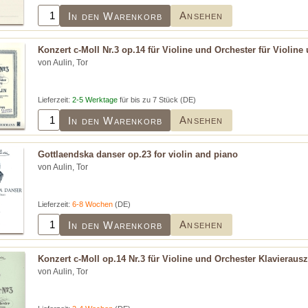
Ansehen
In den Warenkorb
Konzert c-Moll Nr.3 op.14 für Violine und Orchester für Violine
von Aulin, Tor
Lieferzeit:
2-5 Werktage
für bis zu 7 Stück (DE)
Ansehen
In den Warenkorb
Gottlaendska danser op.23 for violin and piano
von Aulin, Tor
Lieferzeit:
6-8 Wochen
(DE)
Ansehen
In den Warenkorb
Konzert c-Moll op.14 Nr.3 für Violine und Orchester Klavieraus
von Aulin, Tor