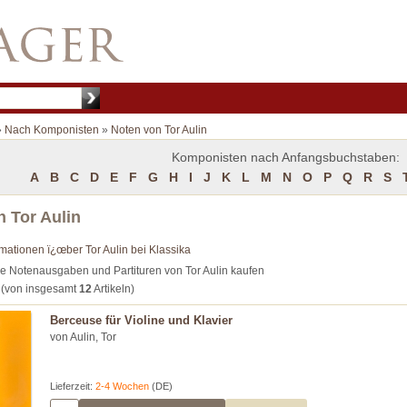
»
Nach Komponisten
»
Noten von Tor Aulin
Komponisten nach Anfangsbuchstaben:
A
B
C
D
E
F
G
H
I
J
K
L
M
N
O
P
Q
R
S
 Tor Aulin
rmationen ï¿œber Tor Aulin bei Klassika
e Notenausgaben und Partituren von Tor Aulin kaufen
(von insgesamt
12
Artikeln)
Berceuse für Violine und Klavier
von Aulin, Tor
Lieferzeit:
2-4 Wochen
(DE)