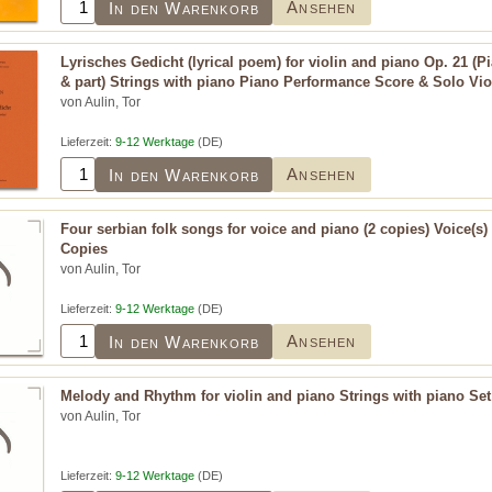
Ansehen
In den Warenkorb
Lyrisches Gedicht (lyrical poem) for violin and piano Op. 21 (
& part) Strings with piano Piano Performance Score & Solo Vio
von Aulin, Tor
Lieferzeit:
9-12 Werktage
(DE)
Ansehen
In den Warenkorb
Four serbian folk songs for voice and piano (2 copies) Voice(s)
Copies
von Aulin, Tor
Lieferzeit:
9-12 Werktage
(DE)
Ansehen
In den Warenkorb
Melody and Rhythm for violin and piano Strings with piano Set
von Aulin, Tor
Lieferzeit:
9-12 Werktage
(DE)