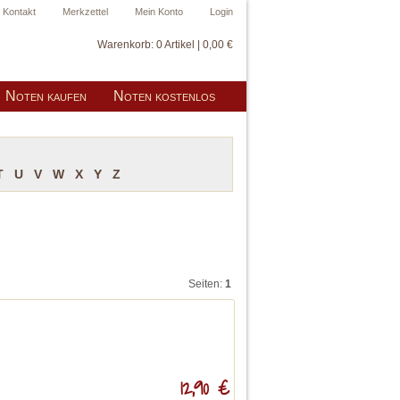
Kontakt
Merkzettel
Mein Konto
Login
Warenkorb:
0 Artikel | 0,00 €
Noten kaufen
Noten kostenlos
T
U
V
W
X
Y
Z
Seiten:
1
12,90 €