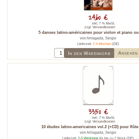
24,60 €
inkl. 7 % MwSt.
zzgl.
Versandkosten
5 danses latino-américaines pour violon et piano ou
von Arriagada, Sergio
Lieferzeit:
2-4 Wochen
(DE)
Ansehen
In den Warenkorb
33,50 €
inkl. 7 % MwSt.
zzgl.
Versandkosten
10 études latino-americaines vol.2 (+CD) pour flûte
von Arriagada, Sergio
Lieferzeit:
2-5 Werktage
für bis zu 2 Stück (DE)