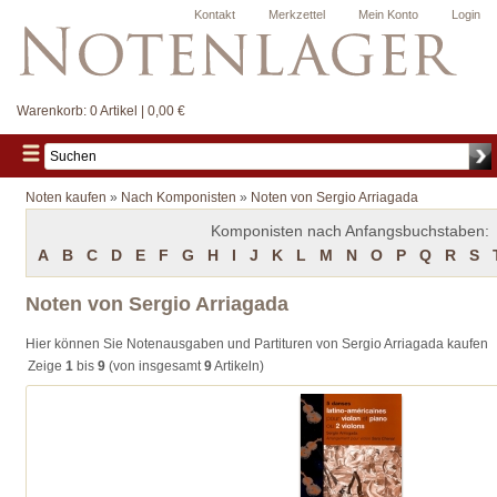
Kontakt
Merkzettel
Mein Konto
Login
Warenkorb:
0 Artikel | 0,00 €
Noten kaufen
»
Nach Komponisten
»
Noten von Sergio Arriagada
Komponisten nach Anfangsbuchstaben:
A
B
C
D
E
F
G
H
I
J
K
L
M
N
O
P
Q
R
S
Noten von Sergio Arriagada
Hier können Sie Notenausgaben und Partituren von Sergio Arriagada kaufen
Zeige
1
bis
9
(von insgesamt
9
Artikeln)