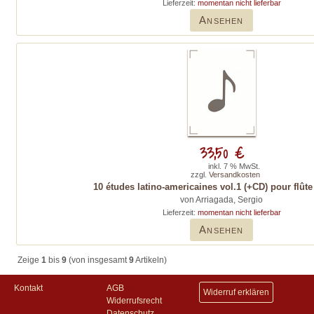
Lieferzeit:
momentan nicht lieferbar
Ansehen
33,50 €
inkl. 7 % MwSt.
zzgl.
Versandkosten
10 études latino-americaines vol.1 (+CD) pour flûte
von Arriagada, Sergio
Lieferzeit:
momentan nicht lieferbar
Ansehen
Zeige
1
bis
9
(von insgesamt
9
Artikeln)
Kontakt
AGB
Widerruf erklären
Widerrufsrecht
Datenschutz