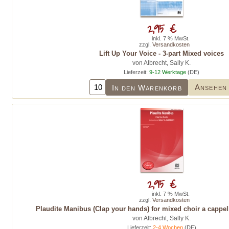
2,95 €
inkl. 7 % MwSt.
zzgl.
Versandkosten
Lift Up Your Voice - 3-part Mixed voices
von Albrecht, Sally K.
Lieferzeit:
9-12 Werktage
(DE)
Ansehen
In den Warenkorb
2,95 €
inkl. 7 % MwSt.
zzgl.
Versandkosten
Plaudite Manibus (Clap your hands) for mixed choir a cappell
von Albrecht, Sally K.
Lieferzeit:
2-4 Wochen
(DE)