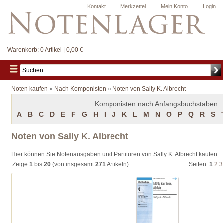
Kontakt
Merkzettel
Mein Konto
Login
Warenkorb:
0 Artikel | 0,00 €
Noten kaufen
»
Nach Komponisten
»
Noten von Sally K. Albrecht
Komponisten nach Anfangsbuchstaben:
A
B
C
D
E
F
G
H
I
J
K
L
M
N
O
P
Q
R
S
Noten von Sally K. Albrecht
Hier können Sie Notenausgaben und Partituren von Sally K. Albrecht kaufen
Zeige
1
bis
20
(von insgesamt
271
Artikeln)
Seiten:
1
2
3