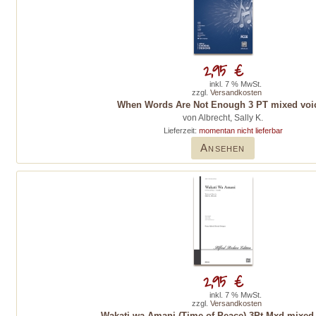
2,95 €
inkl. 7 % MwSt.
zzgl.
Versandkosten
When Words Are Not Enough 3 PT mixed voi
von Albrecht, Sally K.
Lieferzeit:
momentan nicht lieferbar
Ansehen
2,95 €
inkl. 7 % MwSt.
zzgl.
Versandkosten
Wakati wa Amani (Time of Peace) 3Pt Mxd mixed