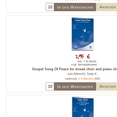
Ansehen
In den Warenkorb
2,95 €
inkl. 7 % MwSt.
zzgl.
Versandkosten
Gospel Song Of Peace for mixed choir and piano ch
von Albrecht, Sally K.
Lieferzeit:
2-4 Wochen
(DE)
Ansehen
In den Warenkorb