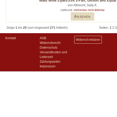
Watu Wote 2-part/SSA 2-Part, Unison and Equal
von Albrecht, Sally K.
Lieferzeit:
momentan nicht lieferbar
Ansehen
Zeige
1
bis
20
(von insgesamt
271
Artikeln)
Seiten:
1
2
3
Kontakt
AGB
Widerruf erklären
Widerrufsrecht
Datenschutz
Versandkosten und
Lieferzeit
Zahlungsarten
Impressum