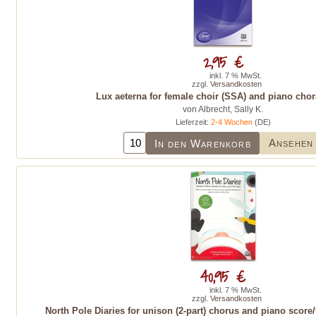
2,95 €
inkl. 7 % MwSt.
zzgl.
Versandkosten
Lux aeterna for female choir (SSA) and piano chor
von Albrecht, Sally K.
Lieferzeit:
2-4 Wochen
(DE)
Ansehen
In den Warenkorb
40,95 €
inkl. 7 % MwSt.
zzgl.
Versandkosten
North Pole Diaries for unison (2-part) chorus and piano scor