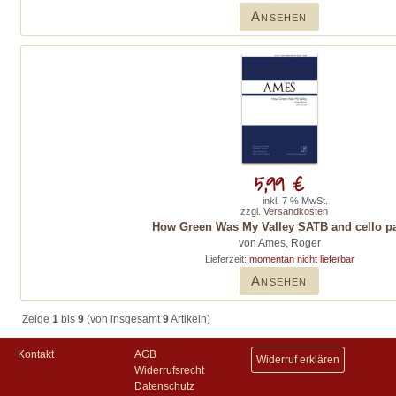
Ansehen
5,99 €
inkl. 7 % MwSt.
zzgl.
Versandkosten
How Green Was My Valley SATB and cello pa
von Ames, Roger
Lieferzeit:
momentan nicht lieferbar
Ansehen
Zeige
1
bis
9
(von insgesamt
9
Artikeln)
Kontakt
AGB
Widerruf erklären
Widerrufsrecht
Datenschutz