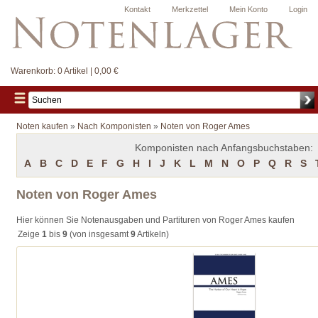
Kontakt
Merkzettel
Mein Konto
Login
Warenkorb:
0 Artikel | 0,00 €
Noten kaufen
»
Nach Komponisten
»
Noten von Roger Ames
Komponisten nach Anfangsbuchstaben:
A
B
C
D
E
F
G
H
I
J
K
L
M
N
O
P
Q
R
S
Noten von Roger Ames
Hier können Sie Notenausgaben und Partituren von Roger Ames kaufen
Zeige
1
bis
9
(von insgesamt
9
Artikeln)