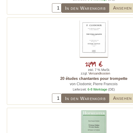
Ansehen
In den Warenkorb
21,99 €
inkl. 7 % MwSt.
zzgl.
Versandkosten
20 études chantantes pour trompette
von Clodomir, Pierre Francois
Lieferzeit:
6-8 Werktage
(DE)
Ansehen
In den Warenkorb