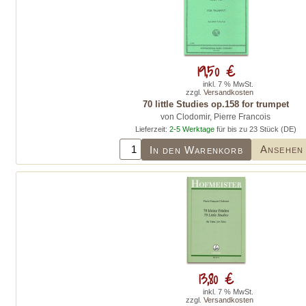
19,50 €
inkl. 7 % MwSt.
zzgl.
Versandkosten
70 little Studies op.158 for trumpet
von Clodomir, Pierre Francois
Lieferzeit:
2-5 Werktage
für bis zu 23 Stück (DE)
Ansehen
In den Warenkorb
13,80 €
inkl. 7 % MwSt.
zzgl.
Versandkosten