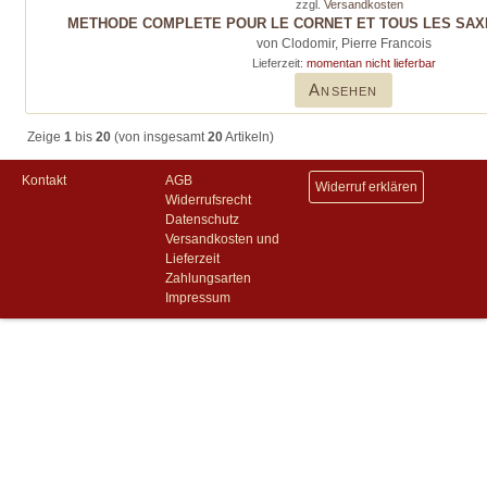
zzgl.
Versandkosten
METHODE COMPLETE POUR LE CORNET ET TOUS LES SAXH
von Clodomir, Pierre Francois
Lieferzeit:
momentan nicht lieferbar
Ansehen
Zeige
1
bis
20
(von insgesamt
20
Artikeln)
Kontakt
AGB
Widerruf erklären
Widerrufsrecht
Datenschutz
Versandkosten und
Lieferzeit
Zahlungsarten
Impressum