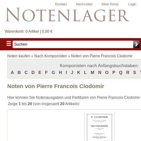
Kontakt
Merkzettel
Mein Konto
Login
Warenkorb:
0 Artikel | 0,00 €
Noten kaufen
»
Nach Komponisten
»
Noten von Pierre Francois Clodomir
Komponisten nach Anfangsbuchstaben:
A
B
C
D
E
F
G
H
I
J
K
L
M
N
O
P
Q
R
S
Noten von Pierre Francois Clodomir
Hier können Sie Notenausgaben und Partituren von Pierre Francois Clodomir
Zeige
1
bis
20
(von insgesamt
20
Artikeln)