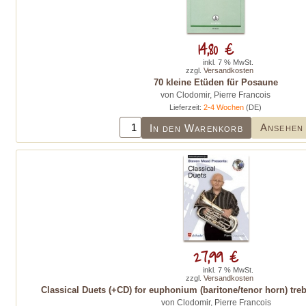
14,80 €
inkl. 7 % MwSt.
zzgl.
Versandkosten
70 kleine Etüden für Posaune
von Clodomir, Pierre Francois
Lieferzeit:
2-4 Wochen
(DE)
Ansehen
In den Warenkorb
27,99 €
inkl. 7 % MwSt.
zzgl.
Versandkosten
Classical Duets (+CD) for euphonium (baritone/tenor horn) treb
von Clodomir, Pierre Francois