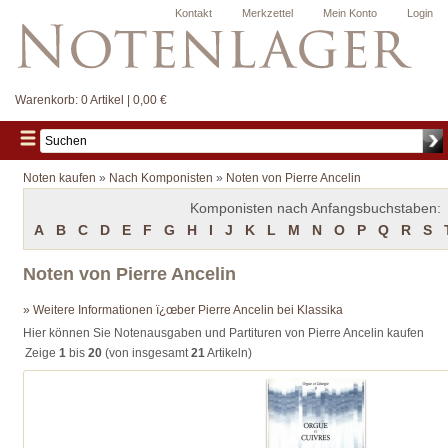
Kontakt
Merkzettel
Mein Konto
Login
Warenkorb:
0 Artikel | 0,00 €
Noten kaufen
»
Nach Komponisten
»
Noten von Pierre Ancelin
Komponisten nach Anfangsbuchstaben:
A
B
C
D
E
F
G
H
I
J
K
L
M
N
O
P
Q
R
S
Noten von Pierre Ancelin
» Weitere Informationen ï¿œber Pierre Ancelin bei Klassika
Hier können Sie Notenausgaben und Partituren von Pierre Ancelin kaufen
Zeige
1
bis
20
(von insgesamt
21
Artikeln)