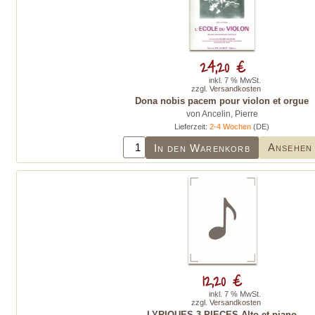
24,20 €
inkl. 7 % MwSt.
zzgl.
Versandkosten
Dona nobis pacem pour violon et orgue
von Ancelin, Pierre
Lieferzeit:
2-4 Wochen
(DE)
Ansehen
In den Warenkorb
12,20 €
inkl. 7 % MwSt.
zzgl.
Versandkosten
LYRIQUES 3 PIECES Alto et piano