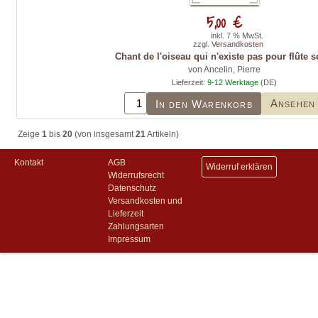
5,00 €
inkl. 7 % MwSt.
zzgl.
Versandkosten
Chant de l'oiseau qui n'existe pas pour flûte s
von Ancelin, Pierre
Lieferzeit:
9-12 Werktage
(DE)
Ansehen
In den Warenkorb
Zeige
1
bis
20
(von insgesamt
21
Artikeln)
Kontakt
AGB
Widerruf erklären
Widerrufsrecht
Datenschutz
Versandkosten und
Lieferzeit
Zahlungsarten
Impressum