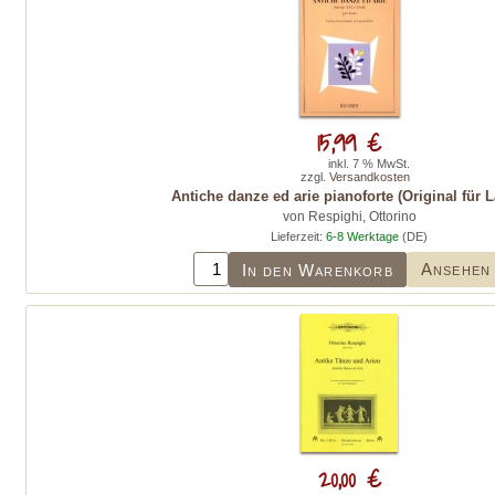
15,99 €
inkl. 7 % MwSt.
zzgl.
Versandkosten
Antiche danze ed arie pianoforte (Original für L
von Respighi, Ottorino
Lieferzeit:
6-8 Werktage
(DE)
Ansehen
In den Warenkorb
20,00 €