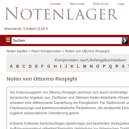
Kontakt
Merkzettel
Mein Konto
Login
Warenkorb:
0 Artikel | 0,00 €
Noten kaufen
»
Nach Komponisten
»
Noten von Ottorino Respighi
Komponisten nach Anfangsbuchstaben:
A
B
C
D
E
F
G
H
I
J
K
L
M
N
O
P
Q
R
S
Noten von Ottorino Respighi
Die Notenausgaben von Ottorino Respighi zeichnen sich durch reichhaltige 
dynamische Angaben aus. Partituren und Stimmen bieten detaillierte Hinwei
erlauben eine differenzierte Darstellung der Klangfarben. Für Studierende un
Klavierauszüge und kammermusikalische Reduktionen, die strukturelle Einsi
zugleich spielpraktische Orientierung geben.
Kritische Editionen berücksichtigen Quellenlage und bearbeiten Vortragsbez
Aufführungsmaterial reflektiert Respighis Verbindung zur italienischen Trad