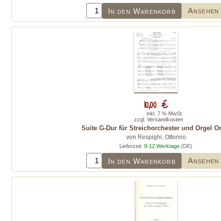
Ansehen
In den Warenkorb
10,00 €
inkl. 7 % MwSt.
zzgl.
Versandkosten
Suite G-Dur für Streichorchester und Orgel O
von Respighi, Ottorino
Lieferzeit:
9-12 Werktage
(DE)
Ansehen
In den Warenkorb