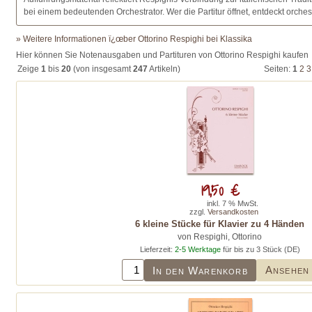
bei einem bedeutenden Orchestrator. Wer die Partitur öffnet, entdeckt orch
» Weitere Informationen ï¿œber Ottorino Respighi bei Klassika
Hier können Sie Notenausgaben und Partituren von Ottorino Respighi kaufen
Zeige
1
bis
20
(von insgesamt
247
Artikeln)
Seiten:
1
2
3
19,50 €
inkl. 7 % MwSt.
zzgl.
Versandkosten
6 kleine Stücke für Klavier zu 4 Händen
von Respighi, Ottorino
Lieferzeit:
2-5 Werktage
für bis zu 3 Stück (DE)
Ansehen
In den Warenkorb