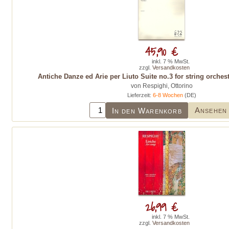
45,90 €
inkl. 7 % MwSt.
zzgl.
Versandkosten
Antiche Danze ed Arie per Liuto Suite no.3 for string orchestr
von Respighi, Ottorino
Lieferzeit:
6-8 Wochen
(DE)
Ansehen
In den Warenkorb
26,99 €
inkl. 7 % MwSt.
zzgl.
Versandkosten