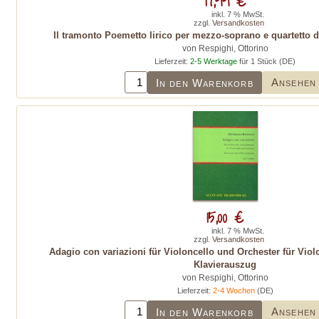
17,99 €
inkl. 7 % MwSt.
zzgl.
Versandkosten
Il tramonto Poemetto lirico per mezzo-soprano e quartetto d'a
von Respighi, Ottorino
Lieferzeit:
2-5 Werktage
für 1 Stück (DE)
Ansehen
In den Warenkorb
15,00 €
inkl. 7 % MwSt.
zzgl.
Versandkosten
Adagio con variazioni für Violoncello und Orchester für Viol
Klavierauszug
von Respighi, Ottorino
Lieferzeit:
2-4 Wochen
(DE)
Ansehen
In den Warenkorb