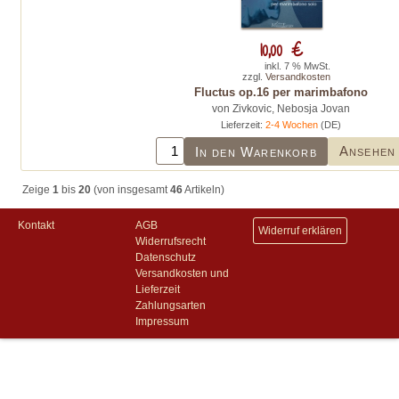
10,00 €
inkl. 7 % MwSt.
zzgl.
Versandkosten
Fluctus op.16 per marimbafono
von Zivkovic, Nebosja Jovan
Lieferzeit:
2-4 Wochen
(DE)
Ansehen
In den Warenkorb
Zeige
1
bis
20
(von insgesamt
46
Artikeln)
Kontakt
AGB
Widerruf erklären
Widerrufsrecht
Datenschutz
Versandkosten und
Lieferzeit
Zahlungsarten
Impressum