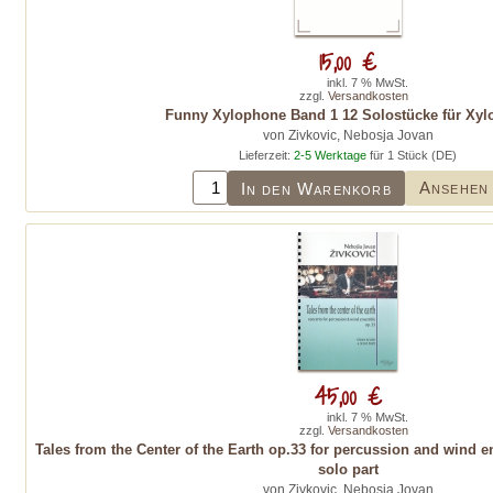
15,00 €
inkl. 7 % MwSt.
zzgl.
Versandkosten
Funny Xylophone Band 1 12 Solostücke für Xy
von Zivkovic, Nebosja Jovan
Lieferzeit:
2-5 Werktage
für 1 Stück (DE)
Ansehen
In den Warenkorb
45,00 €
inkl. 7 % MwSt.
zzgl.
Versandkosten
Tales from the Center of the Earth op.33 for percussion and wind 
solo part
von Zivkovic, Nebosja Jovan