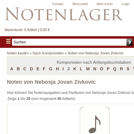
Kontakt
Merkzettel
Mein Konto
Login
Warenkorb:
0 Artikel | 0,00 €
Noten kaufen
»
Nach Komponisten
»
Noten von Nebosja Jovan Zivkovic
Komponisten nach Anfangsbuchstaben:
A
B
C
D
E
F
G
H
I
J
K
L
M
N
O
P
Q
R
S
Noten von Nebosja Jovan Zivkovic
Hier können Sie Notenausgaben und Partituren von Nebosja Jovan Zivkovic k
Zeige
1
bis
20
(von insgesamt
46
Artikeln)