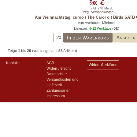
3,00 €
inkl. 7 % MwSt.
zzgl.
Versandkosten
Am Weihnachtstag, curoo / The Carol o t Birds SATB 
von Aschauer, Michael
Lieferzeit:
9-12 Werktage
(DE)
Ansehen
In den Warenkorb
Zeige
1
bis
20
(von insgesamt
58
Artikeln)
Kontakt
AGB
Widerruf erklären
Widerrufsrecht
Datenschutz
Versandkosten und
Lieferzeit
Zahlungsarten
Impressum