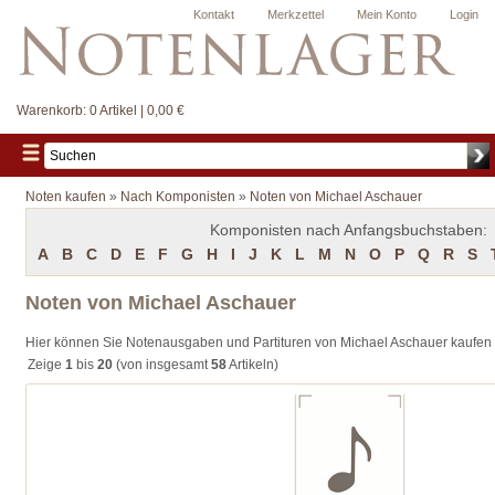
Kontakt
Merkzettel
Mein Konto
Login
Warenkorb:
0 Artikel | 0,00 €
Noten kaufen
»
Nach Komponisten
»
Noten von Michael Aschauer
Komponisten nach Anfangsbuchstaben:
A
B
C
D
E
F
G
H
I
J
K
L
M
N
O
P
Q
R
S
Noten von Michael Aschauer
Hier können Sie Notenausgaben und Partituren von Michael Aschauer kaufen
Zeige
1
bis
20
(von insgesamt
58
Artikeln)