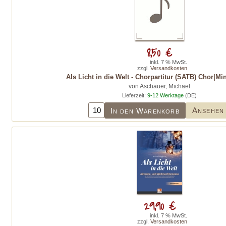
8,50 €
inkl. 7 % MwSt.
zzgl.
Versandkosten
Als Licht in die Welt - Chorpartitur (SATB) Chor|Mi
von Aschauer, Michael
Lieferzeit:
9-12 Werktage
(DE)
Ansehen
In den Warenkorb
29,90 €
inkl. 7 % MwSt.
zzgl.
Versandkosten