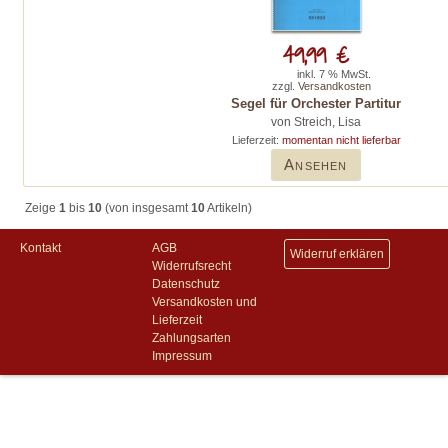
49,99 €
inkl. 7 % MwSt.
zzgl.
Versandkosten
Segel für Orchester Partitur
von Streich, Lisa
Lieferzeit:
momentan nicht lieferbar
Ansehen
Zeige
1
bis
10
(von insgesamt
10
Artikeln)
Kontakt
AGB
Widerruf erklären
Widerrufsrecht
Datenschutz
Versandkosten und
Lieferzeit
Zahlungsarten
Impressum