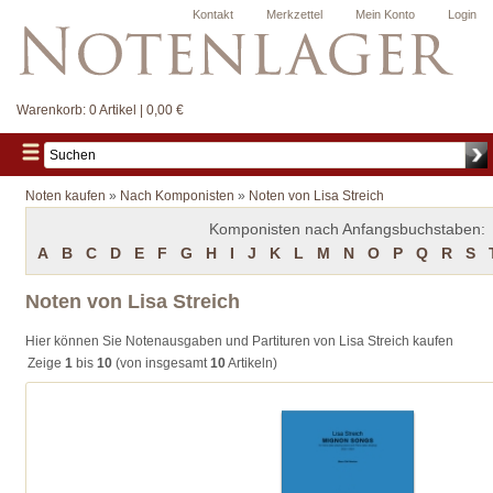
Kontakt
Merkzettel
Mein Konto
Login
Warenkorb:
0 Artikel | 0,00 €
Noten kaufen
»
Nach Komponisten
»
Noten von Lisa Streich
Komponisten nach Anfangsbuchstaben:
A
B
C
D
E
F
G
H
I
J
K
L
M
N
O
P
Q
R
S
Noten von Lisa Streich
Hier können Sie Notenausgaben und Partituren von Lisa Streich kaufen
Zeige
1
bis
10
(von insgesamt
10
Artikeln)