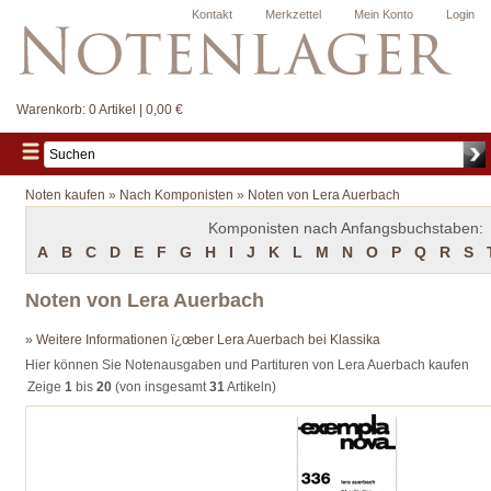
Kontakt
Merkzettel
Mein Konto
Login
Warenkorb:
0 Artikel | 0,00 €
Noten kaufen
»
Nach Komponisten
»
Noten von Lera Auerbach
Komponisten nach Anfangsbuchstaben:
A
B
C
D
E
F
G
H
I
J
K
L
M
N
O
P
Q
R
S
Noten von Lera Auerbach
» Weitere Informationen ï¿œber Lera Auerbach bei Klassika
Hier können Sie Notenausgaben und Partituren von Lera Auerbach kaufen
Zeige
1
bis
20
(von insgesamt
31
Artikeln)