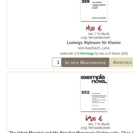
14,00 €
inkl. 7 % MwSt.
zzgl.
Versandkosten
Ludwigs Alptraum für Klavier
von Auerbach, Lera
Lieferzeit:
2-5 Werktage
für bis zu 5 Stück (DE)
Ansehen
In den Warenkorb
69,00 €
inkl. 7 % MwSt.
zzgl.
Versandkosten
The Infant Minstrel and His Peculiar Menagerie Violine solo, Chor, 