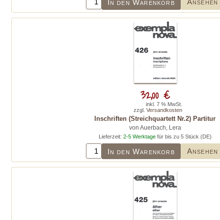
Ansehen
In den Warenkorb
32,00 €
inkl. 7 % MwSt.
zzgl.
Versandkosten
Inschriften (Streichquartett Nr.2) Partitur
von Auerbach, Lera
Lieferzeit:
2-5 Werktage
für bis zu 5 Stück (DE)
Ansehen
In den Warenkorb