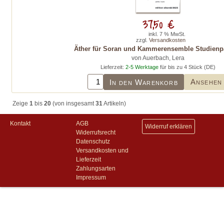
37,50 €
inkl. 7 % MwSt.
zzgl.
Versandkosten
Äther für Soran und Kammerensemble Studienpa
von Auerbach, Lera
Lieferzeit:
2-5 Werktage
für bis zu 4 Stück (DE)
Ansehen
In den Warenkorb
Zeige
1
bis
20
(von insgesamt
31
Artikeln)
Kontakt
AGB
Widerruf erklären
Widerrufsrecht
Datenschutz
Versandkosten und
Lieferzeit
Zahlungsarten
Impressum