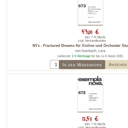
53,00 €
inkl. 7 % MwSt.
zzgl.
Versandkosten
NYx - Fractured Dreams für Violine und Orchester Stu
von Auerbach, Lera
Lieferzeit:
2-5 Werktage
für bis zu 6 Stück (DE)
Ansehen
In den Warenkorb
12,50 €
inkl. 7 % MwSt.
zzgl.
Versandkosten