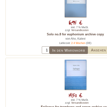
16,95 €
inkl. 7 % MwSt.
zzgl.
Versandkosten
Solo no.8 for euphonium archive copy
von Aho, Kalevi
Lieferzeit:
2-4 Wochen
(DE)
Ansehen
In den Warenkorb
14,50 €
inkl. 7 % MwSt.
zzgl.
Versandkosten
Epilogue for trombone and organ archive c