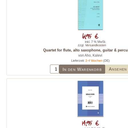
61,95 €
inkl. 7 % MwSt.
zzgl.
Versandkosten
Quartet for flute, alto saxophone, guitar & perc
von Aho, Kalevi
Lieferzeit:
2-4 Wochen
(DE)
Ansehen
In den Warenkorb
14,95 €