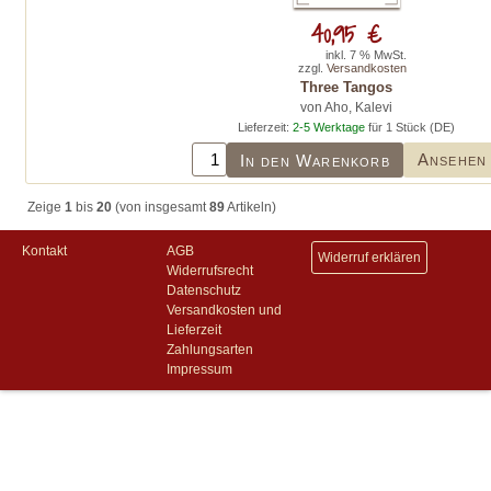
40,95 €
inkl. 7 % MwSt.
zzgl.
Versandkosten
Three Tangos
von Aho, Kalevi
Lieferzeit:
2-5 Werktage
für 1 Stück (DE)
Ansehen
In den Warenkorb
Zeige
1
bis
20
(von insgesamt
89
Artikeln)
Kontakt
AGB
Widerruf erklären
Widerrufsrecht
Datenschutz
Versandkosten und
Lieferzeit
Zahlungsarten
Impressum