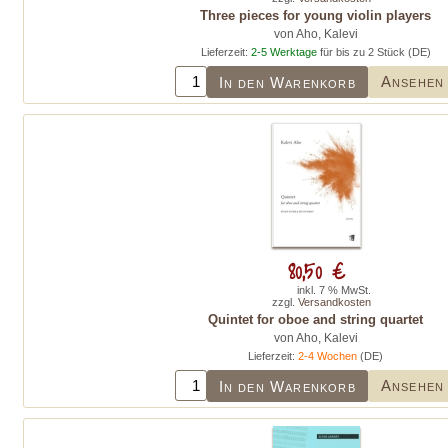
Three pieces for young violin players
von Aho, Kalevi
Lieferzeit:
2-5 Werktage
für bis zu 2 Stück (DE)
Ansehen
In den Warenkorb
80,50 €
inkl. 7 % MwSt.
zzgl.
Versandkosten
Quintet for oboe and string quartet
von Aho, Kalevi
Lieferzeit:
2-4 Wochen
(DE)
Ansehen
In den Warenkorb