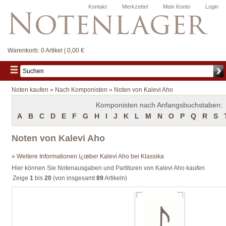
Kontakt
Merkzettel
Mein Konto
Login
Warenkorb:
0 Artikel | 0,00 €
Noten kaufen
»
Nach Komponisten
»
Noten von Kalevi Aho
Komponisten nach Anfangsbuchstaben:
A
B
C
D
E
F
G
H
I
J
K
L
M
N
O
P
Q
R
S
Noten von Kalevi Aho
» Weitere Informationen ï¿œber Kalevi Aho bei Klassika
Hier können Sie Notenausgaben und Partituren von Kalevi Aho kaufen
Zeige
1
bis
20
(von insgesamt
89
Artikeln)