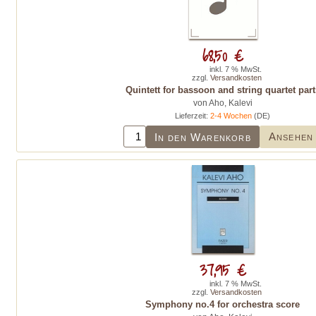
68,50 €
inkl. 7 % MwSt.
zzgl.
Versandkosten
Quintett for bassoon and string quartet part
von Aho, Kalevi
Lieferzeit:
2-4 Wochen
(DE)
Ansehen
In den Warenkorb
37,95 €
inkl. 7 % MwSt.
zzgl.
Versandkosten
Symphony no.4 for orchestra score