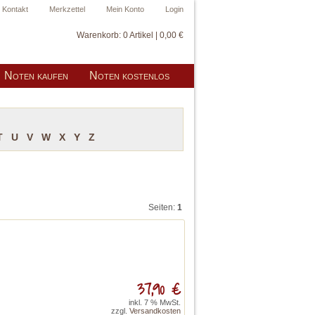
Kontakt
Merkzettel
Mein Konto
Login
Warenkorb:
0 Artikel | 0,00 €
Noten kaufen
Noten kostenlos
T
U
V
W
X
Y
Z
Seiten:
1
37,90 €
inkl. 7 % MwSt.
zzgl.
Versandkosten