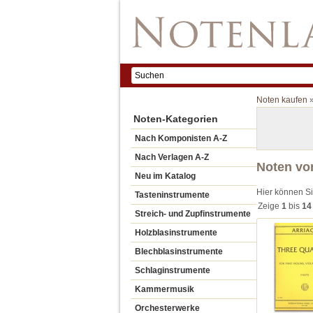
Noten kaufen
Noten-Kategorien
Nach Komponisten A-Z
Nach Verlagen A-Z
Noten vo
Neu im Katalog
Hier können S
Tasteninstrumente
Zeige
1
bis
14
Streich- und Zupfinstrumente
Holzblasinstrumente
Blechblasinstrumente
Schlaginstrumente
Kammermusik
Orchesterwerke