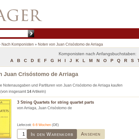
»
Nach Komponisten
»
Noten von Juan Crisóstomo de Arriaga
Komponisten nach Anfangsbuchstaben:
A
B
C
D
E
F
G
H
I
J
K
L
M
N
O
P
Q
R
S
n Juan Crisóstomo de Arriaga
ie Notenausgaben und Partituren von Juan Crisóstomo de Arriaga kaufen
(von insgesamt
14
Artikeln)
3 String Quartets for string quartet parts
von Arriaga, Juan Crisóstomo de
Lieferzeit:
6-8 Wochen
(DE)
Ansehen
In den Warenkorb