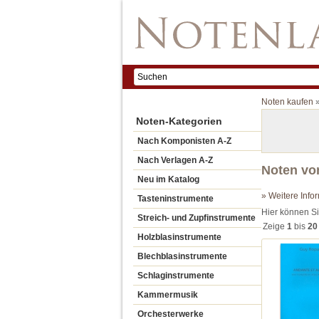
Noten kaufen
Noten-Kategorien
Nach Komponisten A-Z
Nach Verlagen A-Z
Noten vo
Neu im Katalog
» Weitere Info
Tasteninstrumente
Hier können S
Streich- und Zupfinstrumente
Zeige
1
bis
20
Holzblasinstrumente
Blechblasinstrumente
Schlaginstrumente
Kammermusik
Orchesterwerke