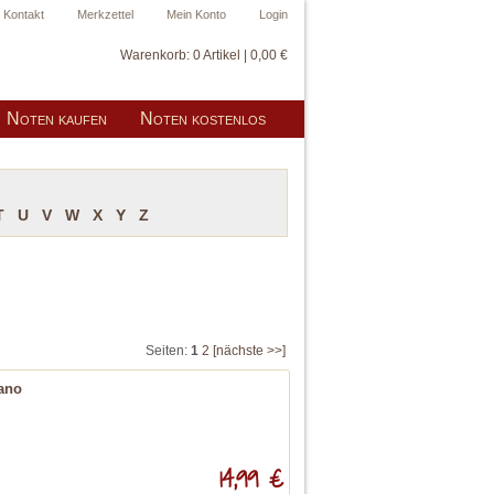
Kontakt
Merkzettel
Mein Konto
Login
Warenkorb:
0 Artikel | 0,00 €
Noten kaufen
Noten kostenlos
T
U
V
W
X
Y
Z
Seiten:
1
2
[nächste >>]
iano
14,99 €