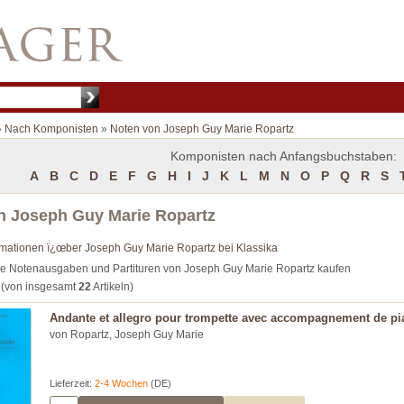
»
Nach Komponisten
»
Noten von Joseph Guy Marie Ropartz
Komponisten nach Anfangsbuchstaben:
A
B
C
D
E
F
G
H
I
J
K
L
M
N
O
P
Q
R
S
n Joseph Guy Marie Ropartz
rmationen ï¿œber Joseph Guy Marie Ropartz bei Klassika
ie Notenausgaben und Partituren von Joseph Guy Marie Ropartz kaufen
(von insgesamt
22
Artikeln)
Andante et allegro pour trompette avec accompagnement de p
von Ropartz, Joseph Guy Marie
Lieferzeit:
2-4 Wochen
(DE)