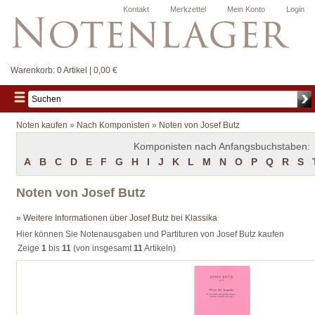
Kontakt
Merkzettel
Mein Konto
Login
Warenkorb:
0 Artikel | 0,00 €
Noten kaufen
»
Nach Komponisten
»
Noten von Josef Butz
Komponisten nach Anfangsbuchstaben:
A
B
C
D
E
F
G
H
I
J
K
L
M
N
O
P
Q
R
S
Noten von Josef Butz
» Weitere Informationen über Josef Butz bei Klassika
Hier können Sie Notenausgaben und Partituren von Josef Butz kaufen
Zeige
1
bis
11
(von insgesamt
11
Artikeln)