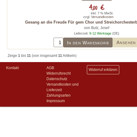
4,00 €
inkl. 7 % MwSt.
zzgl.
Versandkosten
Gesang an die Freude Für gem Chor und Streichorchesterb(K
von Butz, Josef
Lieferzeit:
9-12 Werktage
(DE)
Ansehen
In den Warenkorb
Zeige
1
bis
11
(von insgesamt
11
Artikeln)
Kontakt
AGB
Widerruf erklären
Widerrufsrecht
Datenschutz
Versandkosten und
Lieferzeit
Zahlungsarten
Impressum