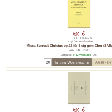
6,00 €
inkl. 7 % MwSt.
zzgl.
Versandkosten
Missa Surrexit Christus op.23 für 3-stg gem Chor (SAB
von Butz, Josef
Lieferzeit:
9-12 Werktage
(DE)
Ansehen
In den Warenkorb
6,00 €