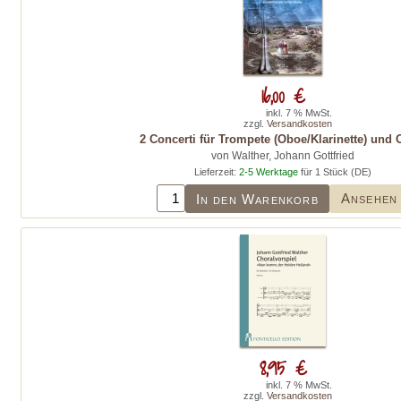
16,00 €
inkl. 7 % MwSt.
zzgl.
Versandkosten
2 Concerti für Trompete (Oboe/Klarinette) und 
von Walther, Johann Gottfried
Lieferzeit:
2-5 Werktage
für 1 Stück (DE)
Ansehen
In den Warenkorb
8,95 €
inkl. 7 % MwSt.
zzgl.
Versandkosten