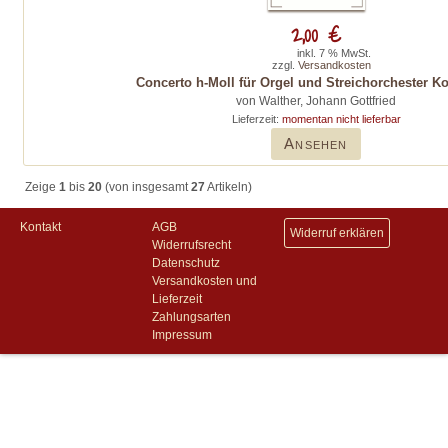
2,00 €
inkl. 7 % MwSt.
zzgl.
Versandkosten
Concerto h-Moll für Orgel und Streichorchester K
von Walther, Johann Gottfried
Lieferzeit:
momentan nicht lieferbar
Ansehen
Zeige
1
bis
20
(von insgesamt
27
Artikeln)
Kontakt
AGB
Widerruf erklären
Widerrufsrecht
Datenschutz
Versandkosten und
Lieferzeit
Zahlungsarten
Impressum