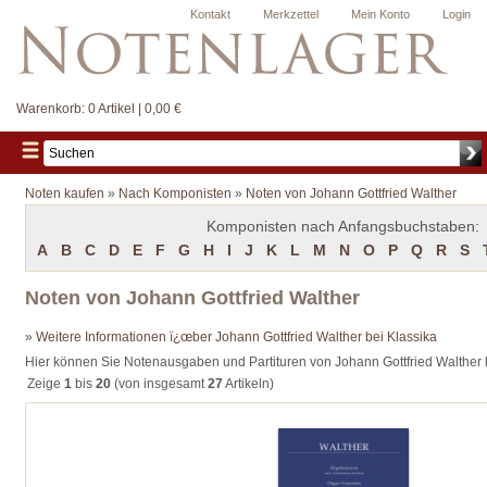
Kontakt
Merkzettel
Mein Konto
Login
Warenkorb:
0 Artikel | 0,00 €
Noten kaufen
»
Nach Komponisten
»
Noten von Johann Gottfried Walther
Komponisten nach Anfangsbuchstaben:
A
B
C
D
E
F
G
H
I
J
K
L
M
N
O
P
Q
R
S
Noten von Johann Gottfried Walther
» Weitere Informationen ï¿œber Johann Gottfried Walther bei Klassika
Hier können Sie Notenausgaben und Partituren von Johann Gottfried Walther
Zeige
1
bis
20
(von insgesamt
27
Artikeln)