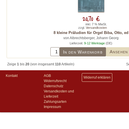
20,70 €
inkl. 7 % MwSt.
zzgl.
Versandkosten
8 kleine Präludien für Orgel Biba, Otto, ed
von Albrechtsberger, Johann Georg
Lieferzeit:
9-12 Werktage
(DE)
Ansehen
In den Warenkorb
Zeige
1
bis
20
(von insgesamt
110
Artikeln)
S
Kontakt
AGB
Widerruf erklären
Widerrufsrecht
Datenschutz
Versandkosten und
Lieferzeit
Zahlungsarten
Impressum