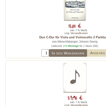
12,00 €
inkl. 7 % MwSt.
zzgl.
Versandkosten
Duo C-Dur für Viola und Violoncello 2 Partitu
von Albrechtsberger, Johann Georg
Lieferzeit:
2-5 Werktage
für 1 Stück (DE)
Ansehen
In den Warenkorb
23,90 €
inkl. 7 % MwSt.
zzgl.
Versandkosten