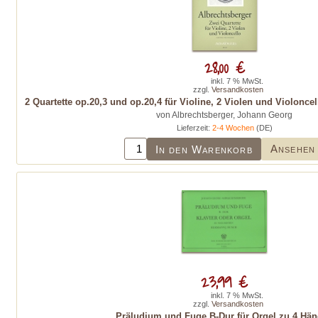
28,00 €
inkl. 7 % MwSt.
zzgl.
Versandkosten
2 Quartette op.20,3 und op.20,4 für Violine, 2 Violen und Violonce
von Albrechtsberger, Johann Georg
Lieferzeit:
2-4 Wochen
(DE)
Ansehen
In den Warenkorb
23,99 €
inkl. 7 % MwSt.
zzgl.
Versandkosten
Präludium und Fuge B-Dur für Orgel zu 4 Hä