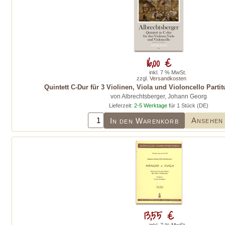
16,00 €
inkl. 7 % MwSt.
zzgl.
Versandkosten
Quintett C-Dur für 3 Violinen, Viola und Violoncello Part
von Albrechtsberger, Johann Georg
Lieferzeit:
2-5 Werktage
für 1 Stück (DE)
Ansehen
In den Warenkorb
13,55 €