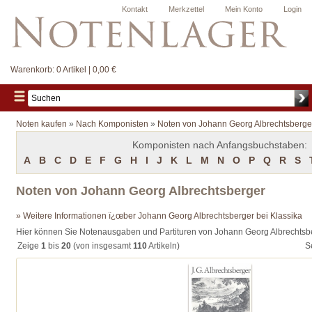
Kontakt
Merkzettel
Mein Konto
Login
Warenkorb:
0 Artikel | 0,00 €
Noten kaufen
»
Nach Komponisten
»
Noten von Johann Georg Albrechtsberge
Komponisten nach Anfangsbuchstaben:
A
B
C
D
E
F
G
H
I
J
K
L
M
N
O
P
Q
R
S
Noten von Johann Georg Albrechtsberger
» Weitere Informationen ï¿œber Johann Georg Albrechtsberger bei Klassika
Hier können Sie Notenausgaben und Partituren von Johann Georg Albrechtsb
Zeige
1
bis
20
(von insgesamt
110
Artikeln)
S