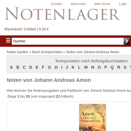
Kontakt
Merkzettel
Mein Konto
Login
Warenkorb:
0 Artikel | 0,00 €
Noten kaufen
»
Nach Komponisten
»
Noten von Johann Andreas Amon
Komponisten nach Anfangsbuchstaben:
A
B
C
D
E
F
G
H
I
J
K
L
M
N
O
P
Q
R
S
Noten von Johann Andreas Amon
Hier können Sie Notenausgaben und Partituren von Johann Andreas Amon ka
Zeige
1
bis
20
(von insgesamt
22
Artikeln)