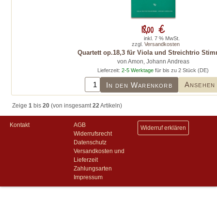
18,00 €
inkl. 7 % MwSt.
zzgl.
Versandkosten
Quartett op.18,3 für Viola und Streichtrio Sti
von Amon, Johann Andreas
Lieferzeit:
2-5 Werktage
für bis zu 2 Stück (DE)
Ansehen
In den Warenkorb
Zeige
1
bis
20
(von insgesamt
22
Artikeln)
Kontakt
AGB
Widerruf erklären
Widerrufsrecht
Datenschutz
Versandkosten und
Lieferzeit
Zahlungsarten
Impressum