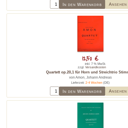
Ansehen
In den Warenkorb
12,50 €
inkl. 7 % MwSt.
zzgl.
Versandkosten
Quartett op.20,1 für Horn und Streichtrio Sti
von Amon, Johann Andreas
Lieferzeit:
2-4 Wochen
(DE)
Ansehen
In den Warenkorb