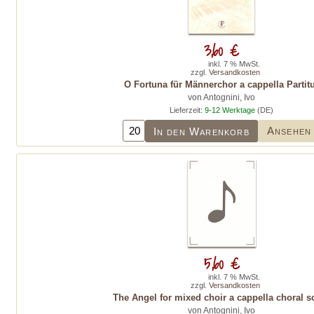
3,60 €
inkl. 7 % MwSt.
zzgl.
Versandkosten
O Fortuna für Männerchor a cappella Partit
von Antognini, Ivo
Lieferzeit:
9-12 Werktage
(DE)
Ansehen
In den Warenkorb
5,60 €
inkl. 7 % MwSt.
zzgl.
Versandkosten
The Angel for mixed choir a cappella choral s
von Antognini, Ivo