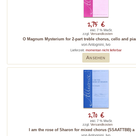
2,75 €
inkl. 7 % MwSt.
zzgl.
Versandkosten
O Magnum Mysterium for 2-part treble chorus, cello and pia
von Antognini, Ivo
Lieferzeit:
momentan nicht lieferbar
Ansehen
2,70 €
inkl. 7 % MwSt.
zzgl.
Versandkosten
I am the rose of Sharon for mixed chorus (SSAATTBB) a 
von Antognini, Ivo