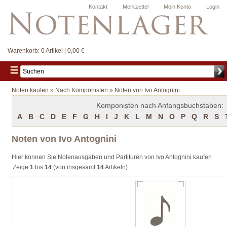
Kontakt
Merkzettel
Mein Konto
Login
Warenkorb:
0 Artikel | 0,00 €
Noten kaufen
»
Nach Komponisten
»
Noten von Ivo Antognini
Komponisten nach Anfangsbuchstaben:
A
B
C
D
E
F
G
H
I
J
K
L
M
N
O
P
Q
R
S
Noten von Ivo Antognini
Hier können Sie Notenausgaben und Partituren von Ivo Antognini kaufen
Zeige
1
bis
14
(von insgesamt
14
Artikeln)