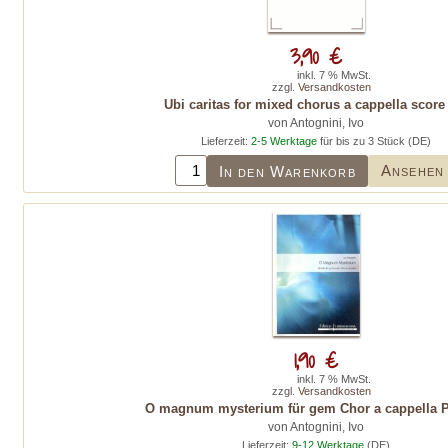
3,90 €
inkl. 7 % MwSt.
zzgl.
Versandkosten
Ubi caritas for mixed chorus a cappella score 
von Antognini, Ivo
Lieferzeit:
2-5 Werktage
für bis zu 3 Stück (DE)
Ansehen
In den Warenkorb
1,90 €
inkl. 7 % MwSt.
zzgl.
Versandkosten
O magnum mysterium für gem Chor a cappella Pa
von Antognini, Ivo
Lieferzeit:
9-12 Werktage
(DE)