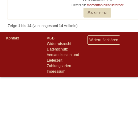
Lieferzeit:
momentan nicht lieferbar
Ansehen
Zeige
1
bis
14
(von insgesamt
14
Artikeln)
Kontakt
AGB
Widerruf erklären
Widerrufsrecht
Datenschutz
Versandkosten und
Lieferzeit
Zahlungsarten
Impressum