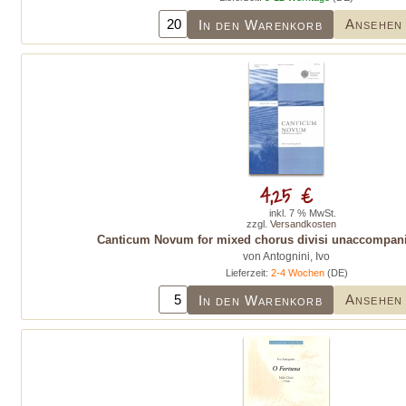
Ansehen
In den Warenkorb
4,25 €
inkl. 7 % MwSt.
zzgl.
Versandkosten
Canticum Novum for mixed chorus divisi unaccompanie
von Antognini, Ivo
Lieferzeit:
2-4 Wochen
(DE)
Ansehen
In den Warenkorb