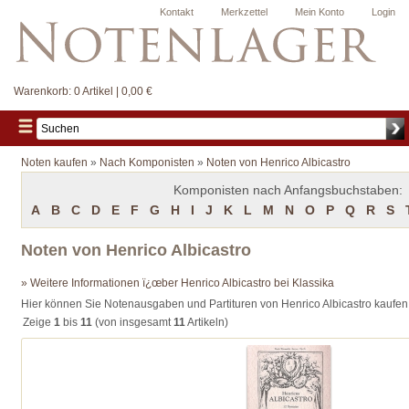
Kontakt
Merkzettel
Mein Konto
Login
Warenkorb:
0 Artikel | 0,00 €
Noten kaufen
»
Nach Komponisten
»
Noten von Henrico Albicastro
Komponisten nach Anfangsbuchstaben:
A
B
C
D
E
F
G
H
I
J
K
L
M
N
O
P
Q
R
S
Noten von Henrico Albicastro
» Weitere Informationen ï¿œber Henrico Albicastro bei Klassika
Hier können Sie Notenausgaben und Partituren von Henrico Albicastro kaufen
Zeige
1
bis
11
(von insgesamt
11
Artikeln)