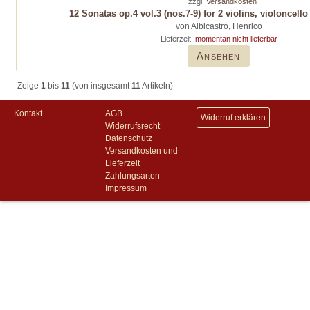
zzgl.
Versandkosten
12 Sonatas op.4 vol.3 (nos.7-9) for 2 violins, violoncell
von Albicastro, Henrico
Lieferzeit:
momentan nicht lieferbar
Ansehen
Zeige
1
bis
11
(von insgesamt
11
Artikeln)
Kontakt
AGB
Widerruf erklären
Widerrufsrecht
Datenschutz
Versandkosten und
Lieferzeit
Zahlungsarten
Impressum