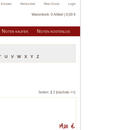
Kontakt
Merkzettel
Mein Konto
Login
Warenkorb:
0 Artikel | 0,00 €
Noten kaufen
Noten kostenlos
T
U
V
W
X
Y
Z
Seiten:
1
2
[nächste >>]
14,00 €