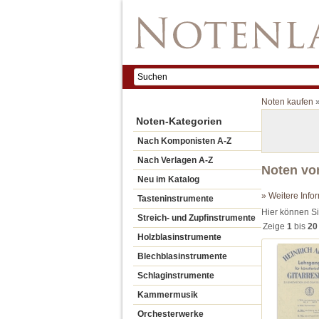
Noten kaufen
Noten-Kategorien
Nach Komponisten A-Z
Nach Verlagen A-Z
Noten von
Neu im Katalog
» Weitere Info
Tasteninstrumente
Hier können Si
Streich- und Zupfinstrumente
Zeige
1
bis
20
Holzblasinstrumente
Blechblasinstrumente
Schlaginstrumente
Kammermusik
Orchesterwerke