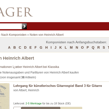
»
Nach Komponisten
»
Noten von Heinrich Albert
Komponisten nach Anfangsbuchstaben:
A
B
C
D
E
F
G
H
I
J
K
L
M
N
O
P
Q
R
S
 Heinrich Albert
rmationen ï¿œber Heinrich Albert bei Klassika
e Notenausgaben und Partituren von Heinrich Albert kaufen
(von insgesamt
38
Artikeln)
Lehrgang für künstlerisches Gitarrespiel Band 3 für Gitarre
von Albert, Heinrich
Lieferzeit:
2-5 Werktage
für bis zu 18 Stück (DE)