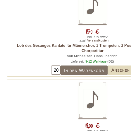
1,50 €
inkl. 7 % MwSt.
zzgl.
Versandkosten
Lob des Gesanges Kantate für Männerchor, 3 Trompeten, 3 Po
Chorpartitur
von Micheelsen, Hans Friedrich
Lieferzeit:
9-12 Werktage
(DE)
Ansehen
In den Warenkorb
18,00 €