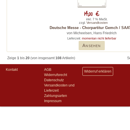
14,00 €
inkl. 7 % MwSt.
zzgl.
Versandkosten
Deutsche Messe - Chorpartitur Gemch / SAA
von Micheelsen, Hans Friedrich
Lieferzeit:
momentan nicht lieferbar
Ansehen
Zeige
1
bis
20
(von insgesamt
108
Artikeln)
S
Kontakt
AGB
Widerruf erklären
Widerrufsrecht
Datenschutz
Versandkosten und
Lieferzeit
Zahlungsarten
Impressum