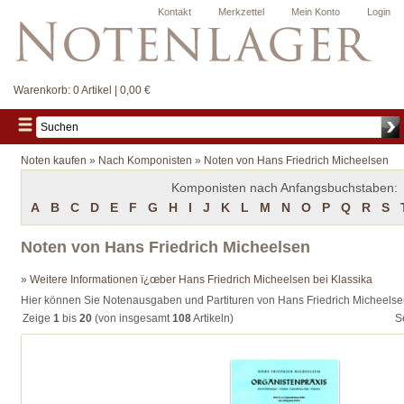
Kontakt
Merkzettel
Mein Konto
Login
Warenkorb:
0 Artikel | 0,00 €
Noten kaufen
»
Nach Komponisten
»
Noten von Hans Friedrich Micheelsen
Komponisten nach Anfangsbuchstaben:
A
B
C
D
E
F
G
H
I
J
K
L
M
N
O
P
Q
R
S
Noten von Hans Friedrich Micheelsen
» Weitere Informationen ï¿œber Hans Friedrich Micheelsen bei Klassika
Hier können Sie Notenausgaben und Partituren von Hans Friedrich Micheelse
Zeige
1
bis
20
(von insgesamt
108
Artikeln)
S