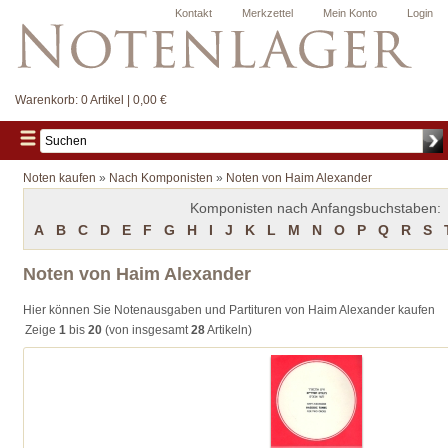
Kontakt
Merkzettel
Mein Konto
Login
Warenkorb:
0 Artikel | 0,00 €
Noten kaufen
»
Nach Komponisten
»
Noten von Haim Alexander
Komponisten nach Anfangsbuchstaben:
A
B
C
D
E
F
G
H
I
J
K
L
M
N
O
P
Q
R
S
Noten von Haim Alexander
Hier können Sie Notenausgaben und Partituren von Haim Alexander kaufen
Zeige
1
bis
20
(von insgesamt
28
Artikeln)