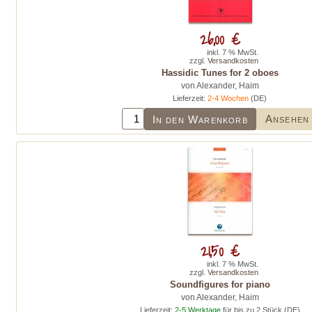
26,00 €
inkl. 7 % MwSt.
zzgl.
Versandkosten
Hassidic Tunes for 2 oboes
von Alexander, Haim
Lieferzeit:
2-4 Wochen
(DE)
Ansehen
In den Warenkorb
21,50 €
inkl. 7 % MwSt.
zzgl.
Versandkosten
Soundfigures for piano
von Alexander, Haim
Lieferzeit:
2-5 Werktage
für bis zu 2 Stück (DE)