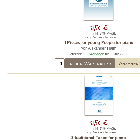
21,50 €
inkl. 7 % MwSt.
zzgl.
Versandkosten
4 Pieces for young People for piano
von Alexander, Haim
Lieferzeit:
2-5 Werktage
für 1 Stück (DE)
Ansehen
In den Warenkorb
21,50 €
inkl. 7 % MwSt.
zzgl.
Versandkosten
3 traditional Tunes for piano