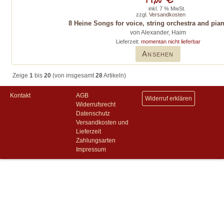
inkl. 7 % MwSt.
zzgl.
Versandkosten
8 Heine Songs for voice, string orchestra and pia
von Alexander, Haim
Lieferzeit:
momentan nicht lieferbar
Ansehen
Zeige
1
bis
20
(von insgesamt
28
Artikeln)
Kontakt
AGB
Widerruf erklären
Widerrufsrecht
Datenschutz
Versandkosten und
Lieferzeit
Zahlungsarten
Impressum