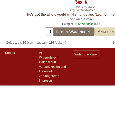
3,00 €
inkl. 7 % MwSt.
zzgl.
Versandkosten
He's got the whole world in His hands aus 'Lean on me'
von Arch, Gwyn
Lieferzeit:
9-12 Werktage
(DE)
Ansehen
In den Warenkorb
Zeige
1
bis
20
(von insgesamt
116
Artikeln)
S
Kontakt
AGB
Widerruf erklären
Widerrufsrecht
Datenschutz
Versandkosten und
Lieferzeit
Zahlungsarten
Impressum