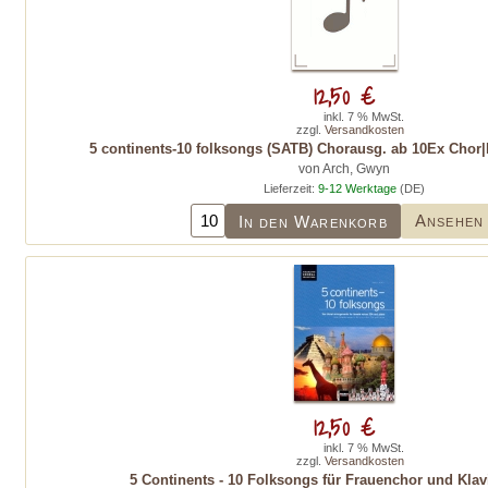
12,50 €
inkl. 7 % MwSt.
zzgl.
Versandkosten
5 continents-10 folksongs (SATB) Chorausg. ab 10Ex Ch
von Arch, Gwyn
Lieferzeit:
9-12 Werktage
(DE)
Ansehen
In den Warenkorb
12,50 €
inkl. 7 % MwSt.
zzgl.
Versandkosten
5 Continents - 10 Folksongs für Frauenchor und Klavi