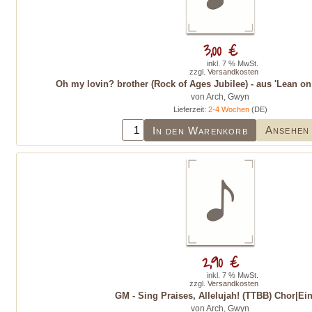
3,00 €
inkl. 7 % MwSt.
zzgl.
Versandkosten
Oh my lovin? brother (Rock of Ages Jubilee) - aus 'Lean on
von Arch, Gwyn
Lieferzeit:
2-4 Wochen
(DE)
Ansehen
In den Warenkorb
2,90 €
inkl. 7 % MwSt.
zzgl.
Versandkosten
GM - Sing Praises, Allelujah! (TTBB) Chor|Ei
von Arch, Gwyn