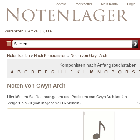
Kontakt
Merkzettel
Mein Konto
Login
Warenkorb:
0 Artikel | 0,00 €
Noten kaufen
»
Nach Komponisten
»
Noten von Gwyn Arch
Komponisten nach Anfangsbuchstaben:
A
B
C
D
E
F
G
H
I
J
K
L
M
N
O
P
Q
R
S
Noten von Gwyn Arch
Hier können Sie Notenausgaben und Partituren von Gwyn Arch kaufen
Zeige
1
bis
20
(von insgesamt
116
Artikeln)
S