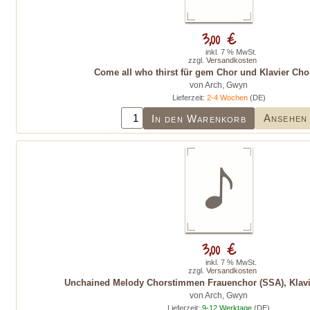
3,00 €
inkl. 7 % MwSt.
zzgl.
Versandkosten
Come all who thirst für gem Chor und Klavier Chor
von Arch, Gwyn
Lieferzeit:
2-4 Wochen
(DE)
Ansehen
In den Warenkorb
3,00 €
inkl. 7 % MwSt.
zzgl.
Versandkosten
Unchained Melody Chorstimmen Frauenchor (SSA), Klavie
von Arch, Gwyn
Lieferzeit:
9-12 Werktage
(DE)