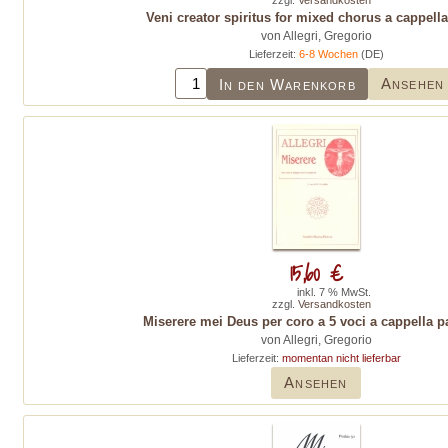
zzgl.
Versandkosten
Veni creator spiritus for mixed chorus a cappell
von Allegri, Gregorio
Lieferzeit:
6-8 Wochen
(DE)
Ansehen
In den Warenkorb
15,60 €
inkl. 7 % MwSt.
zzgl.
Versandkosten
Miserere mei Deus per coro a 5 voci a cappella pa
von Allegri, Gregorio
Lieferzeit:
momentan nicht lieferbar
Ansehen