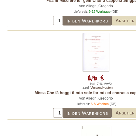
Psalm Miserere für gem Chor a cappella Singpar
von Allegri, Gregorio
Lieferzeit:
9-12 Werktage
(DE)
Ansehen
In den Warenkorb
16,90 €
inkl. 7 % MwSt.
zzgl.
Versandkosten
Missa Che fà hoggi il mio sole for mixed chorus a ca
von Allegri, Gregorio
Lieferzeit:
6-8 Wochen
(DE)
Ansehen
In den Warenkorb