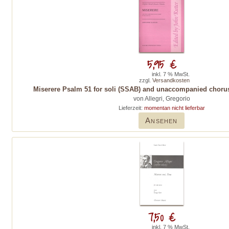
5,95 €
inkl. 7 % MwSt.
zzgl.
Versandkosten
Miserere Psalm 51 for soli (SSAB) and unaccompanied chorus
von Allegri, Gregorio
Lieferzeit:
momentan nicht lieferbar
Ansehen
7,50 €
inkl. 7 % MwSt.