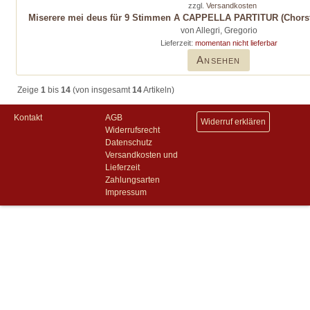
zzgl.
Versandkosten
Miserere mei deus für 9 Stimmen A CAPPELLA PARTITUR (Chorst
von Allegri, Gregorio
Lieferzeit:
momentan nicht lieferbar
Ansehen
Zeige
1
bis
14
(von insgesamt
14
Artikeln)
Kontakt
AGB
Widerruf erklären
Widerrufsrecht
Datenschutz
Versandkosten und
Lieferzeit
Zahlungsarten
Impressum