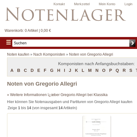
Kontakt
Merkzettel
Mein Konto
Login
Warenkorb:
0 Artikel | 0,00 €
Noten kaufen
»
Nach Komponisten
»
Noten von Gregorio Allegri
Komponisten nach Anfangsbuchstaben:
A
B
C
D
E
F
G
H
I
J
K
L
M
N
O
P
Q
R
S
Noten von Gregorio Allegri
» Weitere Informationen ï¿œber Gregorio Allegri bei Klassika
Hier können Sie Notenausgaben und Partituren von Gregorio Allegri kaufen
Zeige
1
bis
14
(von insgesamt
14
Artikeln)