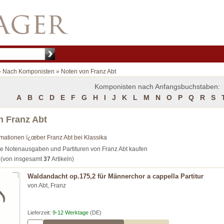
»
Nach Komponisten
»
Noten von Franz Abt
Komponisten nach Anfangsbuchstaben:
A
B
C
D
E
F
G
H
I
J
K
L
M
N
O
P
Q
R
S
n Franz Abt
rmationen ï¿œber Franz Abt bei Klassika
e Notenausgaben und Partituren von Franz Abt kaufen
(von insgesamt
37
Artikeln)
Waldandacht op.175,2 für Männerchor a cappella Partitur
von Abt, Franz
Lieferzeit:
9-12 Werktage
(DE)