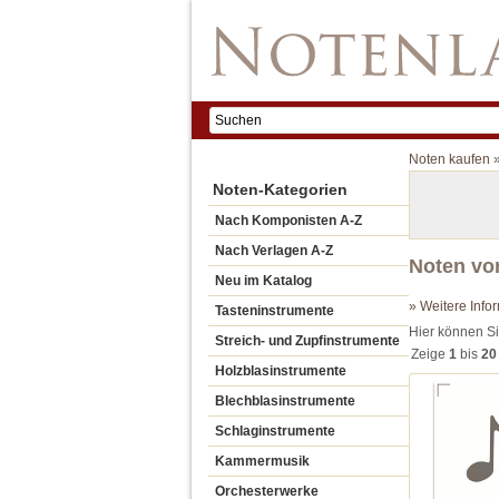
Noten kaufen
Noten-Kategorien
Nach Komponisten A-Z
Nach Verlagen A-Z
Noten vo
Neu im Katalog
» Weitere Info
Tasteninstrumente
Hier können Si
Streich- und Zupfinstrumente
Zeige
1
bis
20
Holzblasinstrumente
Blechblasinstrumente
Schlaginstrumente
Kammermusik
Orchesterwerke