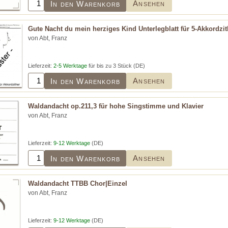
Ansehen
In den Warenkorb
Gute Nacht du mein herziges Kind Unterlegblatt für 5-Akkordzit
von Abt, Franz
Lieferzeit:
2-5 Werktage
für bis zu 3 Stück (DE)
Ansehen
In den Warenkorb
Waldandacht op.211,3 für hohe Singstimme und Klavier
von Abt, Franz
Lieferzeit:
9-12 Werktage
(DE)
Ansehen
In den Warenkorb
Waldandacht TTBB Chor|Einzel
von Abt, Franz
Lieferzeit:
9-12 Werktage
(DE)