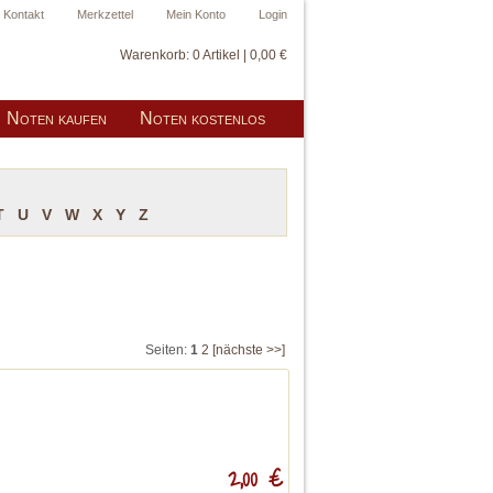
Kontakt
Merkzettel
Mein Konto
Login
Warenkorb:
0 Artikel | 0,00 €
Noten kaufen
Noten kostenlos
T
U
V
W
X
Y
Z
Seiten:
1
2
[nächste >>]
2,00 €