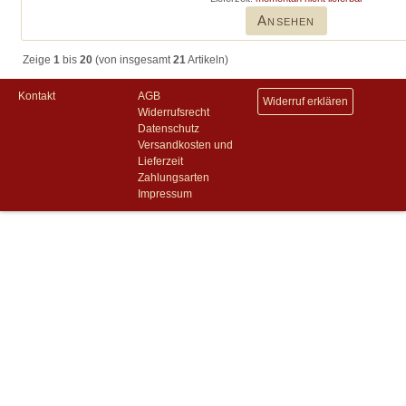
Ansehen
Zeige
1
bis
20
(von insgesamt
21
Artikeln)
Kontakt
AGB
Widerruf erklären
Widerrufsrecht
Datenschutz
Versandkosten und
Lieferzeit
Zahlungsarten
Impressum