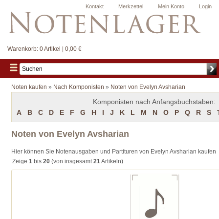
Kontakt
Merkzettel
Mein Konto
Login
Warenkorb:
0 Artikel | 0,00 €
Noten kaufen
»
Nach Komponisten
»
Noten von Evelyn Avsharian
Komponisten nach Anfangsbuchstaben:
A
B
C
D
E
F
G
H
I
J
K
L
M
N
O
P
Q
R
S
Noten von Evelyn Avsharian
Hier können Sie Notenausgaben und Partituren von Evelyn Avsharian kaufen
Zeige
1
bis
20
(von insgesamt
21
Artikeln)