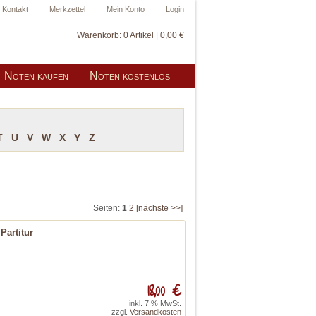
Kontakt
Merkzettel
Mein Konto
Login
Warenkorb:
0 Artikel | 0,00 €
Noten kaufen
Noten kostenlos
T
U
V
W
X
Y
Z
Seiten:
1
2
[nächste >>]
Partitur
18,00 €
inkl. 7 % MwSt.
zzgl.
Versandkosten