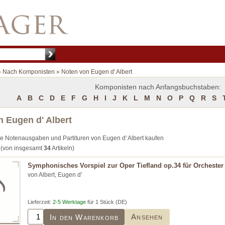
»
Nach Komponisten
»
Noten von Eugen d' Albert
Komponisten nach Anfangsbuchstaben:
A
B
C
D
E
F
G
H
I
J
K
L
M
N
O
P
Q
R
S
 Eugen d' Albert
e Notenausgaben und Partituren von Eugen d' Albert kaufen
(von insgesamt
34
Artikeln)
Symphonisches Vorspiel zur Oper Tiefland op.34 für Orchester 
von Albert, Eugen d'
Lieferzeit:
2-5 Werktage
für 1 Stück (DE)
Ansehen
In den Warenkorb